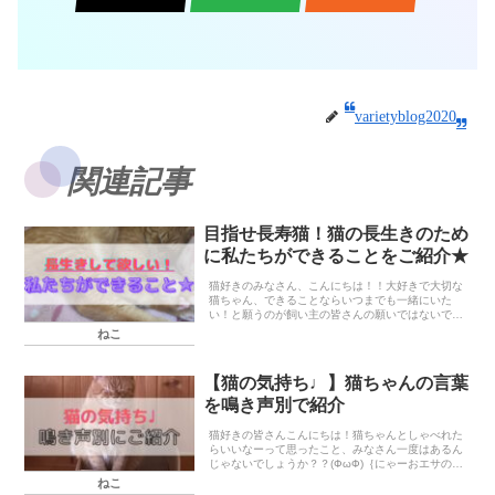
varietyblog2020
関連記事
目指せ長寿猫！猫の長生きのため
に私たちができることをご紹介★
猫好きのみなさん、こんにちは！！大好きで大切な
猫ちゃん、できることならいつまでも一緒にいた
い！と願うのが飼い主の皆さんの願いではないでし
ょうか(Ф∀Ф)この記事では猫ちゃんに健康に長く生
ねこ
きてもらうために、私たち飼い主ができること・し
てはいけ...
【猫の気持ち♩】猫ちゃんの言葉
を鳴き声別で紹介
猫好きの皆さんこんにちは！猫ちゃんとしゃべれた
らいいなーって思ったこと、みなさん一度はあるん
じゃないでしょうか？？(ФωФ)｛にゃーおエサのお
皿に向かって「にゃおにゃお」言ってたら、「お・
ねこ
おかわりほしいのかな？笑」と推測できたり、「グ