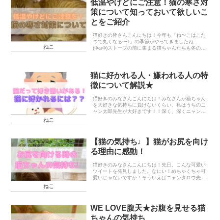
低温やけどにご注意！猫の寒さ対
策について知っておいて欲しいこ
とをご紹介
猫好きの皆さんこんにちは！今年も「ね〜こはこた
つで丸くなる〜♪」の季節がやってきましたね
ねこ
(ΦωΦ)ストーブの前に集まる猫ちゃんたちも冬の風
物詩の一つです。もともと猫は寒さが苦手なようで
す。そんなこことを聞いたら、大事な猫ちゃんに暖
かく快適に...
猫に好かれる人・嫌われる人の特
徴について解説★
猫好きのみなさんこんにちは！みなさんが猫ちゃん
を大好きな気持ちに負けないくらい、私はうちのニ
ャン太郎先生が大好きです！！深く、深くニャン太
郎さんを愛しています。ただ、家族みんなが言うに
ねこ
は、「ニャン太郎さんは私を好きではない」(むし
ろ嫌い)と...
【猫の気持ち♩】猫がお尻を向け
る理由に感動！
猫好きのみなさんこんにちは！先日、こんな可愛い
ツイートを発見しました。なにい！めちゃくちゃ可
愛いじゃないですか！そういえばニャンタロウ先生
がお母さんにお尻をスリスリしている時があるな
ねこ
あ、(私はないけど泣)え！サービスなの？！なんな
の？安心す...
WE LOVE腹天★お腹を見せる猫
ちゃんの気持ち