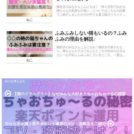
猫好きのみなさんこんにちは！「座り方別でわかる
猫ちゃんの気持ちの違い」についてはこちらの記事
でご紹介しましたがその中でも最上級のリラックス
度を表すみなさん大好き、猫ちゃんの「お腹見せ」
ねこ
についてまとめてみました♩ゴロンと寝転がってお
腹を見せる...
ふみふみしない猫もいるの？ふみ
ふみの理由を解説♩
猫好きのみなさんこんにちわ！猫好きの皆さんな
ら、猫ちゃんがフカフカしたところや自分のひざな
どに一心不乱にふみふみしているところ、一度は見
かけたことがあるのではないでしょうか？すっっつ
ねこ
っごく、可愛いですよね(;_;)♡しかも、ふみふみし
てると...
【猫のドラッグ？！】なぜみんな大好き？ちゃおちゅ〜るの秘密
やらなきゃ損！楽天ポイント運用のコツ・攻略法をご紹介