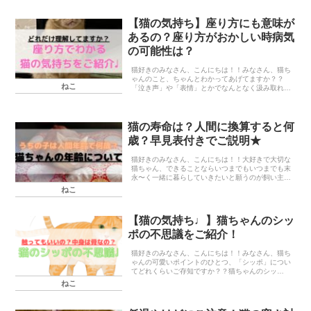
ルルル...
【猫の気持ち】座り方にも意味が
あるの？座り方がおかしい時病気
の可能性は？
猫好きのみなさん、こんにちは！！みなさん、猫ち
ゃんのこと、ちゃんとわかってあげてますか？？
ねこ
「泣き声」や「表情」とかでなんとなく汲み取れ
る！という方もいらっしゃるかもしれません、「シ
ッポの形」でわかる！という人もいらっしゃるのか
な？シャーって...
猫の寿命は？人間に換算すると何
歳？早見表付きでご説明★
猫好きのみなさん、こんにちは！！大好きで大切な
猫ちゃん、できることならいつまでもいつまでも末
永〜く一緒に暮らしていきたいと願うのが飼い主皆
さんの願いではないでしょうか(=^ェ^=)みなさん猫
ねこ
ちゃんの「寿命」についてどれくらい知ってます
か？？...
【猫の気持ち♩】猫ちゃんのシッ
ポの不思議をご紹介！
猫好きのみなさん、こんにちは！！みなさん、猫ち
ゃんの可愛いポイントのひとつ、「シッポ」につい
てどれくらいご存知ですか？？猫ちゃんのシッ
ポ、、たまらなく可愛い部位ですよね(ΦωΦ)触りた
ねこ
くなっちゃう時ありますよね♡猫ちゃんのシッポは
猫ちゃんに...