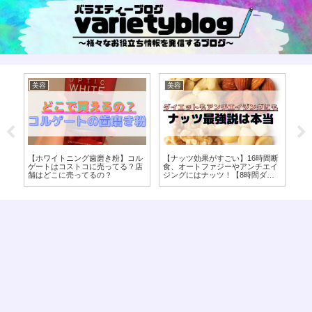
美容
美容
美
顔
【ホワイトニング歯磨き粉】コル
【ナッツ効果がすごい】16時間断
【
観
ゲートはコストコに売ってる？店
食、オートファジーやアンチエイ
飲
舗はどこに売ってるの？
ジングにはナッツ！【8時間ダイ
は
エット】
ダ