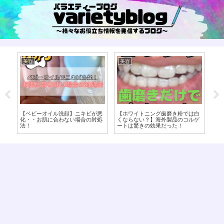
美容
美容
海
イ
【ベビーオイル洗顔】ニキビが悪
【ホワイトニング歯磨き粉では白
ゴ
い
化・・お肌に合わない場合の対処
くならない？】海外製品のコルゲ
は
法！
ートは驚きの効果だった！