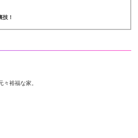
裏技！
元々裕福な家。