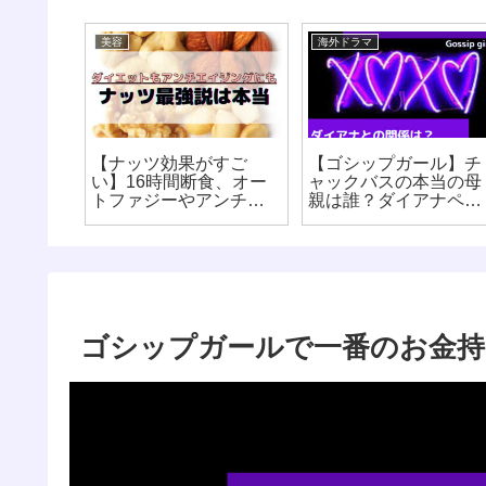
美容
海外ドラマ
のシミ
【ナッツ効果がすご
【ゴシップガール】チ
染み抜
い】16時間断食、オー
ャックバスの本当の母
らいい
トファジーやアンチエ
親は誰？ダイアナペイ
イジングにはナッツ！
ンとの関係について
【8時間ダイエット】
ゴシップガールで一番のお金持