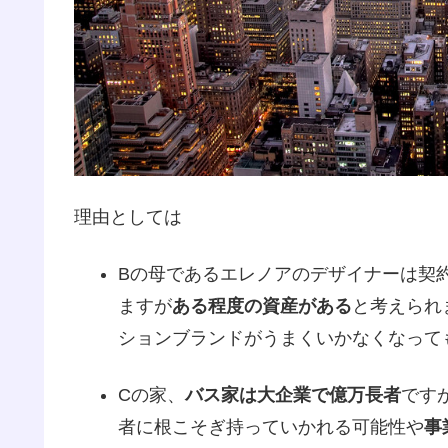
理由としては
Bの母であるエレノアのデザイナーは契
ますが
ある程度の資産がある
と考えられ
ションブランドがうまくいかなくなって
Cの家、
バス家は大企業で億万長者
です
者に根こそぎ持っていかれる可能性や
事