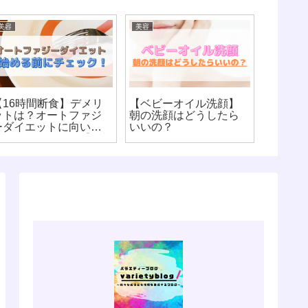
美容
美容
美容
【16時間断食】デメリ
【ベビーオイル洗顔】
【16時
ットは？オートファジ
朝の洗顔はどうしたら
インは
ーダイエットに向いて
いいの？
の？飲
ない人はあなた！【8時
は？【
間ダイエット】
ー】【
ト】