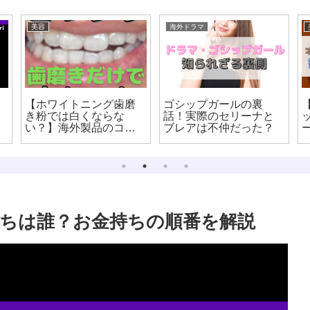
美容
海外ドラマ
【ホワイトニング歯磨
ゴシップガールの裏
き粉では白くならな
話！実際のセリーナと
い？】海外製品のコル
ブレアは不仲だった？
ゲートは驚きの効果だ
った！
ちは誰？お金持ちの順番を解説