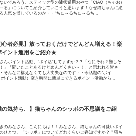
ないであろう、スティック型の液状猫用おやつ「CIAO（ちゃお）
～る」についてご紹介していこうと思います！なぜ猫ちゃんに絶
る人気を博しているのか・・“ちゅ～るちゅ～るち...
初心者必見】放っておくだけでどんどん増える！楽
ポイント運用をご紹介★
さんポイント活動、”ポイ活”してますか？？「なにそれ？難しそ
！」「聞いたことあるけどめんどくさい～！」と思われる皆さ
・そんなに構えなくても大丈夫なのです・・今話題の”ポイ
（ポイント活動）空き時間に簡単にできるポイント活動から...
猫の気持ち♩】猫ちゃんのシッポの不思議をご紹
！
きのみなさん、こんにちは！！みなさん、猫ちゃんの可愛いポイ
のひとつ、「シッポ」についてどれくらいご存知ですか？？猫ち