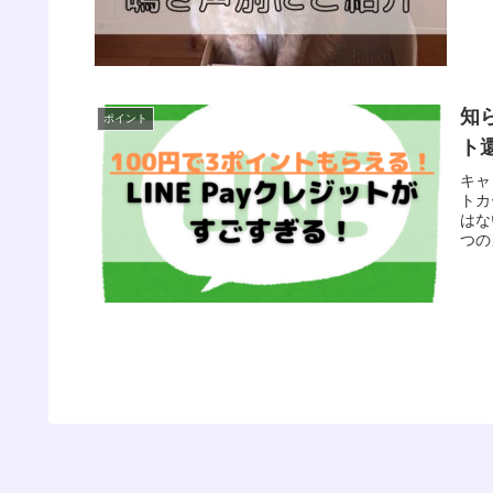
知
ポイント
ト
キャ
トカ
はな
つの