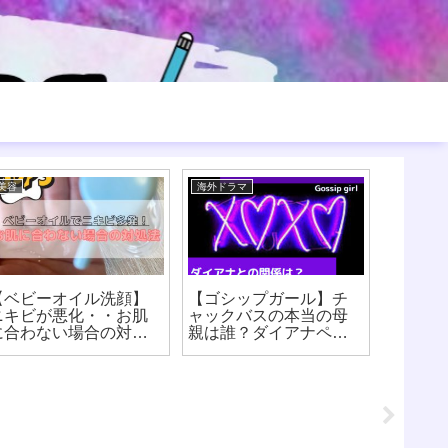
海外ドラマ
美容
美容
ゴシップガールの裏
【ナッツ効果がすご
【ホワ
話！実際のセリーナと
い】16時間断食、オー
き粉は
ブレアは不仲だった？
トファジーやアンチエ
ルゲー
イジングにはナッツ！
酸化水
【8時間ダイエット】