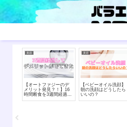
美容
美容
ル】チ
【ホワイトニング歯磨
【16時間断食】豆乳は
当の母
き粉では白くならな
OK？オートファジー
ナペイ
い？】海外製品のコル
時飲んで良い飲み物
いて
ゲートは驚きの効果だ
は？【8時間ダイエッ
った！
ト】