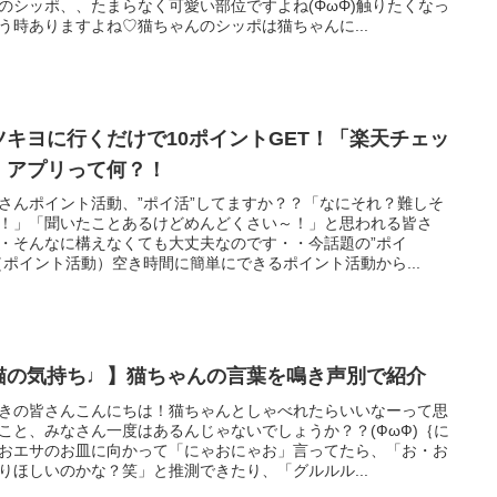
のシッポ、、たまらなく可愛い部位ですよね(ΦωΦ)触りたくなっ
う時ありますよね♡猫ちゃんのシッポは猫ちゃんに...
ツキヨに行くだけで10ポイントGET！「楽天チェッ
」アプリって何？！
さんポイント活動、”ポイ活”してますか？？「なにそれ？難しそ
！」「聞いたことあるけどめんどくさい～！」と思われる皆さ
・そんなに構えなくても大丈夫なのです・・今話題の”ポイ
（ポイント活動）空き時間に簡単にできるポイント活動から...
猫の気持ち♩】猫ちゃんの言葉を鳴き声別で紹介
きの皆さんこんにちは！猫ちゃんとしゃべれたらいいなーって思
こと、みなさん一度はあるんじゃないでしょうか？？(ФωФ)｛に
おエサのお皿に向かって「にゃおにゃお」言ってたら、「お・お
りほしいのかな？笑」と推測できたり、「グルルル...