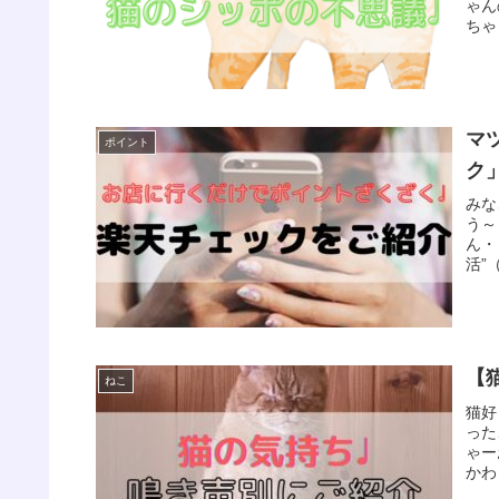
ゃん
ちゃ
マ
ポイント
ク
みな
う～
ん・
活”
【
ねこ
猫好
った
ゃー
かわ