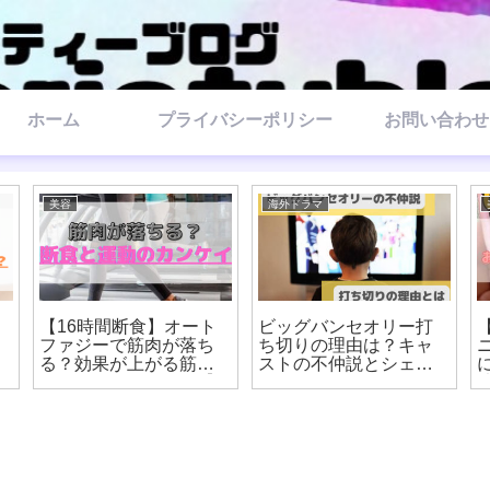
ホーム
プライバシーポリシー
お問い合わせ
美容
美容
【16時間断食】デメリ
【16時間断食】プロテ
の
ットは？オートファジ
インはいつ飲んでいい
ーダイエットに向いて
の？飲むタイミング
ない人はあなた！【8時
は？【オートファジ
間ダイエット】
ー】【8時間ダイエッ
ト】