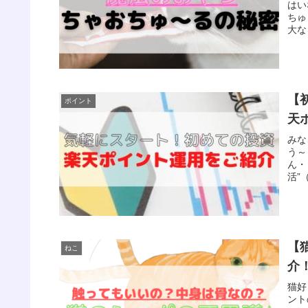
はい
ちゅ
大な
【
ポイント
天
みな
う～
ん・
活”
【
ねこ
介
猫好
ント