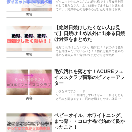
ダイエット中のみなさんお疲れ様です！笑食事制限
をしてるみなさん、よく頑張ってますね！お疲れ様
です。。野菜中心の食事を心がけたり唐揚げを我慢
したり、、お疲れ様です。。でもどんなに気合を入
美容
れてダイエットしててもお腹が空いてしまうことは
避けられま...
【絶対日焼けしたくない人は見
て】日焼け止め以外に出来る日焼
け対策をまとめた
絶対に日焼けしたくない。絶対に！！女の子は色白
でお姫様みたいでいるべき！！憧れは色白で色素の
美容
薄めな外国人風！昔やいてたけど今は断然色
白！！・・そんな理想をお持ちのみなさん、こんに
ちは。私も、そう願っている女の子の一人です。
（アラサーですがい...
毛穴汚れを落とす！ACUREフェ
イススクラブ衝撃のビフォーアフ
ター
いきなりですが・・ドーーーーーーーーーーー
ン！！！！！！お目汚しすいません・・私はもとも
美容
と毛穴が開きやすく、汚れが溜まりやすい体質でこ
まっておりました。ベビーオイル洗顔で少しずつ少
しずつ、飛び出ている角栓を溶かしてきたのですが
どうしても根っ...
ベビーオイル、ホワイトニング、
まつ育・・コロナ禍で始めて良か
ったこと！