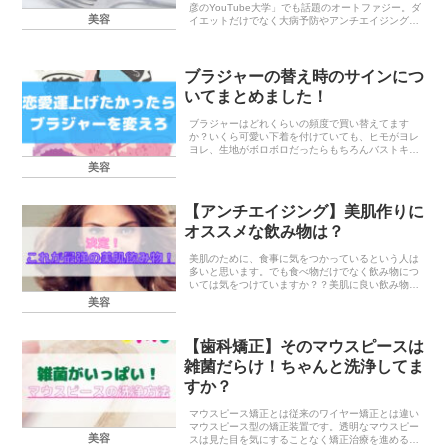
彦のYouTube大学」でも話題のオートファジー。ダ
美容
イエットだけでなく大病予防やアンチエイジングに
も効果があると言われているオートファジーを私も
試して2週間経ちました。始めて1週間の時の記事
は...
ブラジャーの替え時のサインにつ
いてまとめました！
ブラジャーはどれくらいの頻度で買い替えてます
か？いくら可愛い下着を付けていても、ヒモがヨレ
ヨレ、生地がボロボロだったらもちろんバストキー
プの意味がない、気分も上がらない、恋愛運も下が
美容
りっぱなしって知ってましたか？ブラジャーの寿命
一般的にブラ...
【アンチエイジング】美肌作りに
オススメな飲み物は？
美肌のために、食事に気をつかっているという人は
多いと思います。でも食べ物だけでなく飲み物につ
いては気をつけていますか？？美肌に良い飲み物を
飲むことで食べ物では採ることのできない栄養素を
美容
補うこともできるのです。お肌にいい飲み物緑茶緑
茶には、ポ...
【歯科矯正】そのマウスピースは
雑菌だらけ！ちゃんと洗浄してま
すか？
マウスピース矯正とは従来のワイヤー矯正とは違い
マウスピース型の矯正装置です。透明なマウスピー
美容
スは見た目を気にすることなく矯正治療を進めるこ