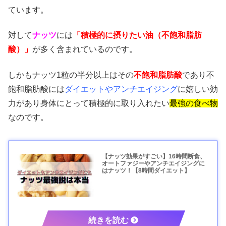
ています。
対して
ナッツ
には
「積極的に摂りたい油（不飽和脂肪
酸）」
が多く含まれているのです。
しかもナッツ1粒の半分以上はその
不飽和脂肪酸
であり不
飽和脂肪酸には
ダイエットやアンチエイジング
に嬉しい効
力があり身体にとって積極的に取り入れたい
最強の食べ物
なのです。
【ナッツ効果がすごい】16時間断食、
オートファジーやアンチエイジングに
はナッツ！【8時間ダイエット】