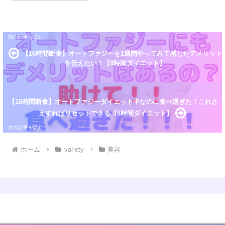
とができます。その他にも下記のメリットが！ ワ
イヤー矯正に比べ目立ちにくい 診療頻度は2～3ヶ
月に一度...
【16時間断食】オートファジーを1週間やってみて感じたデメリット
を伝えたい！【8時間ダイエット】
【16時間断食】オートファジーダイエット中なのに食べ過ぎた！これさ
えすればリセットできる【8時間ダイエット】
ホーム
variety
美容