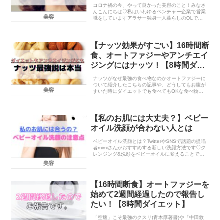
コロナ禍の今、やって良かった美容のこと！みなさ
んこんにちは♡私はいわゆるベンチャー企業で営業
美容
職をしていますアラサー独身一人暮らしのOLで
す。新型コロナが蔓延して早1年。私の会社はコロ
ナが流行り出した当初からリモートワークが始まっ
たので私のリ...
【ナッツ効果がすごい】16時間断
食、オートファジーやアンチエイ
ジングにはナッツ！【8時間ダイ
エット】
ナッツがなぜ最強の食べ物なのかオートファジーに
ついて紹介したこちらの記事や、どうしてもお腹が
美容
すいた時にダイエットでも食べてもOKな食べ物に
ついて紹介したこちらの記事についてもご紹介した
ようにナッツというのはダイエットだけでなく身体
にとっても...
【私のお肌には大丈夫？】ベビー
オイル洗顔が合わない人とは
ベビーオイル洗顔とは？TwitterやSNSで話題の提唱
者mimiさんがおすすめする新しい洗顔方法です♡ク
レンジング&洗顔をベビーオイルに変えることで、
肌の負担を減らし(こすらない、落としすぎない)、
美容
肌を改善させる効果があると言われています...
【16時間断食】オートファジーを
始めて2週間経過したので報告し
たい！【8時間ダイエット】
「空腹」こそ最強のクスリ(青木厚著書)や「中田敦