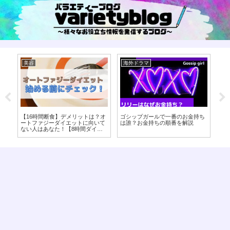
美容
海外ドラマ
美
ッ
【16時間断食】デメリットは？オ
ゴシップガールで一番のお金持ち
【
ため
ートファジーダイエットに向いて
は誰？お金持ちの順番を解説
な
ない人はあなた！【8時間ダイエ
酸
ット】