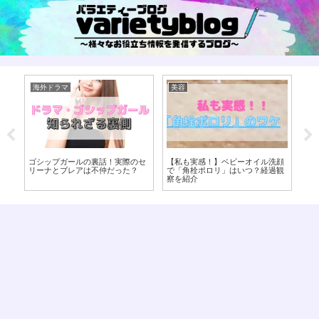
海外ドラマ
美容
美
ー
ゴシップガールの裏話！実際のセ
【私も実感！】ベビーオイル洗顔
【
物
リーナとブレアは不仲だった？
で「角栓ポロリ」はいつ？経過観
ぎ
察を紹介
で