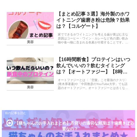
ろいろあると思います。私はどちらも悩んでいまし
た！笑閲覧注意ですね・・過去の私はこーんなにガ
タガタで真...
【まとめ記事３選】海外製のホワ
イトニング歯磨き粉は危険？効果
は？【コルゲート】
家でできるホワイトニングを考える歯が黄ばむ主な
原因はコーヒー・ワイン・カレーなど色の濃い飲み
美容
物や食べ物に含まれる色素が付着することです。今
は歯医者やサロンで行うホワイトニングもたくさん
ありますが、もっと手軽に家でできるホワイトニン
グというと...
【16時間断食】プロテインはいつ
飲んでいいの？飲むタイミング
は？【オートファジー】【8時間
ダイエット】
オートファジーとは〈「空腹」こそ最強のクスリ〉
(青木厚著書)や「中田敦彦のYouTube大学」でも話
美容
題のオートファジー。オートファジーとは古くなっ
た細胞やタンパク質を取り除き、新しい健康な細胞
を生まれ変わらせる仕組みのことです。細胞の中の
不...
【猫ちゃんのお手入れまとめ】爪切りの適切な頻度は？歯磨きは必
要なの？