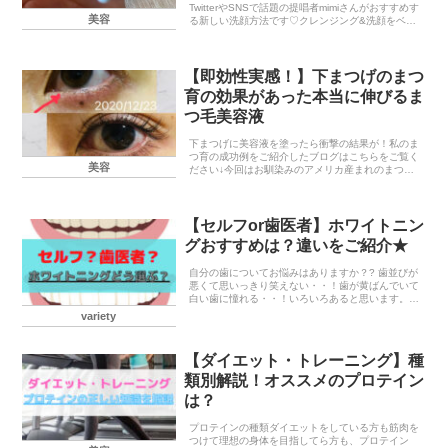
TwitterやSNSで話題の提唱者mimiさんがおすすめす
美容
る新しい洗顔方法です♡クレンジング&洗顔をベビ
ーオイルに変えることで、肌の負担を減らし(こす
らない、落としすぎない)、肌を改善させる効果が...
【即効性実感！】下まつげのまつ
育の効果があった本当に伸びるま
つ毛美容液
下まつげに美容液を塗ったら衝撃の結果が！私のま
つ育の成功例をご紹介したブログはこちらをご覧く
美容
ださい↓今回はお馴染みのアメリカ産まれのまつげ
育毛剤、リバイタラッシュで下まつげもまつ育して
みました★リバイタラッシュとは”より健康的で、
ラグジュア...
【セルフor歯医者】ホワイトニン
グおすすめは？違いをご紹介★
自分の歯についてお悩みはありますか？? 歯並びが
悪くて思いっきり笑えない・・！歯が黄ばんでいて
白い歯に憧れる・・！いろいろあると思います。私
はどちらも悩んでいました！笑閲覧注意ですね・・
variety
こーんなにガタガタで真っ黄色でした！！！泣綺麗
な歯は初...
【ダイエット・トレーニング】種
類別解説！オススメのプロテイン
は？
プロテインの種類ダイエットをしている方も筋肉を
つけて理想の身体を目指してら方も、プロテイン