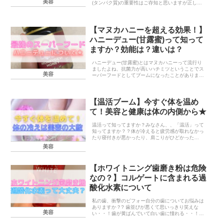
美容
(タンパク質)の重要性はご存知と思いますが正しい
知識をもって効果的に飲めていますか？1.ホエイプ
ロテインホエイプロテインは牛乳を原料としている
プロテイ...
【マヌカハニーを超える効果！】
ハニーデュー(甘露蜜)って知って
ますか？効能は？違いは？
ハニーデュー(甘露蜜)とはマヌカハニーって流行り
ましたよね、抗菌力が高いハチミツということでス
美容
ーパーフードとしてブームになったことがありまし
た。その、マヌカハニーより更に抗菌力が高いと言
われるハチミツ、ハニーデュー(甘露蜜)をご存知で
すか？...
【温活ブーム】今すぐ体を温め
て！美容と健康は体の内側から★
温活って知ってますか？みなさん、、「温活」って
知ってますか？？体が冷えると疲労感が取れなかっ
たり寝付きが悪かったり、肩こりがひどかった
り・・いい事ないのはもうご存知ですよね美容面で
美容
は目の下のくまの原因になったりむくみの原因にな
ったり太りやす...
【ホワイトニング歯磨き粉は危険
なの？】コルゲートに含まれる過
酸化水素について
私の歯、衝撃のビフォー自分の歯についてお悩みは
ありますか？? 歯並びが悪くて思いっきり笑えな
美容
い・・！歯が黄ばんでいて白い歯に憧れる・・！い