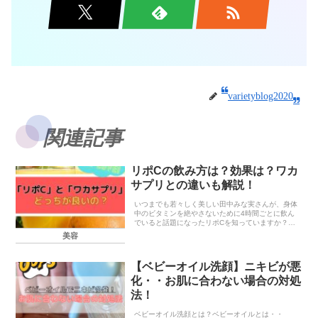
varietyblog2020
関連記事
リポCの飲み方は？効果は？ワカ
サプリとの違いも解説！
いつまでも若々しく美しい田中みな実さんが、身体
中のビタミンを絶やさないために4時間ごとに飲ん
でいると話題になったリポCを知っていますか？リ
ポCとはリポソーム化された液状のビタミンCサプ
美容
リメントです。リポソームとは微細な脂質二重層で
できた小さ...
【ベビーオイル洗顔】ニキビが悪
化・・お肌に合わない場合の対処
法！
ベビーオイル洗顔とは？ベビーオイルとは・・