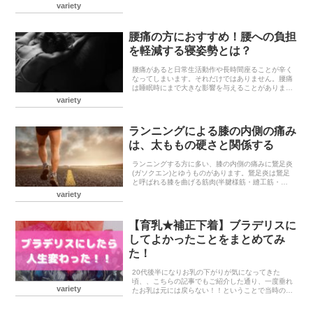
と関係していると報告されています。歩行速度で死
variety
亡リスクが変わるゆっくりと歩く人に比べ、平均的
な速さで歩...
腰痛の方におすすめ！腰への負担
を軽減する寝姿勢とは？
腰痛があると日常生活動作や長時間座ることが辛く
なってしまいます。それだけではありません。腰痛
は睡眠時にまで大きな影響を与えることがありま
す。実際、腰痛持ちの人の睡眠状況を調べたとこ
variety
ろ、痛みのない人に比べて睡眠時間が42分短く、睡
眠の質は43...
ランニングによる膝の内側の痛み
は、太ももの硬さと関係する
ランニングする方に多い、膝の内側の痛みに鵞足炎
(ガソクエン)とゆうものがあります。鵞足炎は鵞足
と呼ばれる膝を曲げる筋肉(半腱様筋・縫工筋・薄
筋)の付着部が炎症し膝の内側に腫れや痛みが生じ
variety
た状態です。鵞足炎を引き起こす要因鵞足炎は膝関
節の屈伸...
【育乳★補正下着】ブラデリスに
してよかったことをまとめてみ
た！
20代後半になりお乳の下がりが気になってきた
頃、、こちらの記事でもご紹介した通り、一度垂れ
variety
たお乳は元には戻らない！！ということで当時の私
には少し値が張るなと思いながらもブラデリスデビ
ューし早5年程。。今ではブラデリス以外のブラジ