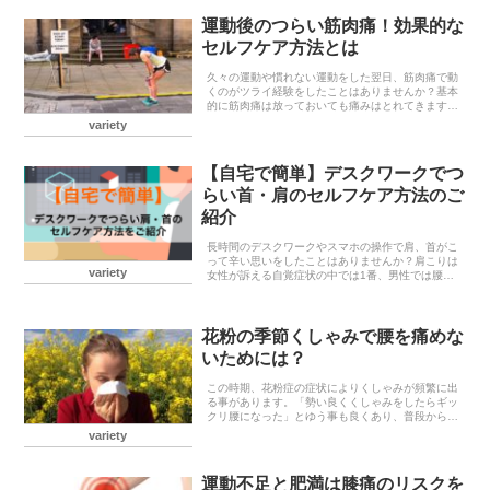
ャーには戻れ...
運動後のつらい筋肉痛！効果的な
セルフケア方法とは
久々の運動や慣れない運動をした翌日、筋肉痛で動
くのがツライ経験をしたことはありませんか？基本
的に筋肉痛は放っておいても痛みはとれてきます
が、できるだけ早く痛みをとりたいものです。今回
variety
は筋肉痛の原因や対処方法など、筋肉痛についての
情報を紹介し...
【自宅で簡単】デスクワークでつ
らい首・肩のセルフケア方法のご
紹介
長時間のデスクワークやスマホの操作で肩、首がこ
って辛い思いをしたことはありませんか？肩こりは
variety
女性が訴える自覚症状の中では1番、男性では腰痛
に次いで２番目に多いことが厚生労働省による調査
でわかっており、日本人の多くの方が経験したこと
があると思...
花粉の季節くしゃみで腰を痛めな
いためには？
この時期、花粉症の症状によりくしゃみが頻繁に出
る事があります。「勢い良くくしゃみをしたらギッ
クリ腰になった」とゆう事も良くあり、普段から腰
痛でお悩みの方にとってはツライ時期になります…
variety
今回はくしゃみをした時どのくらい腰へ負担をかけ
ているのか...
運動不足と肥満は膝痛のリスクを