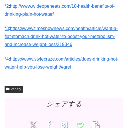
*2
:
http://www.wideopeneats.com/10-health-benefits-of-
drinking-plain-hot-water/
*3
:
https://www.timesnownews.com/health/article/want-a-
flat-stomach-drink-hot-water-to-boost-your-metabolism-
and-increase-weight-loss/219346
*4
:
https://www.stylecraze.com/articles/does-drinking-hot-
water-help-you-lose-weight/#gref
variety
シェアする