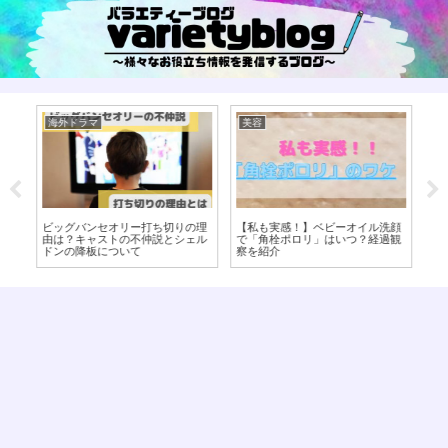
海外ドラマ
美容
美
ス
ビッグバンセオリー打ち切りの理
【私も実感！】ベビーオイル洗顔
【
イ
由は？キャストの不仲説とシェル
で「角栓ポロリ」はいつ？経過観
食
ドンの降板について
察を紹介
ジ
エ