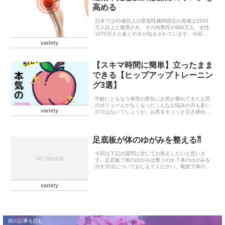
高める
日本では40歳以上の変形性膝関節症の患者は2530
万人以上と推測され、その内男性が860万人、女性
1670万人と多くの方が悩まされています。今回は
変形性膝関節症について書いていきます。膝痛のリ
variety
スクを高める要因アメリカで行われた6500人の
中...
【スキマ時間に簡単】立ったまま
できる【ヒップアップトレーニン
グ3選】
年齢にともなう体型の変化にお尻が垂れてきたお尻
のボリュームがなくなったこんなお悩みの方も多い
variety
のではないでしょうか。お尻をキュッと引き締めた
いけど、仕事や家事が忙しくてジムに通う時間がな
い…今回の記事はそんな忙しい方向けにテレビを見
ながら家事...
足底板が体のゆがみを整える⁈
今回は下記の質問に対してお答えしたいと思いま
す。足底板で体のゆがみは整うのか？体のゆがみを
治す方法についておしえてください。靴底で体のバ
ランス... - Yahoo!知恵袋体のゆがみを治す方法につ
いておしえてください。靴底で体のバランスを直...
variety