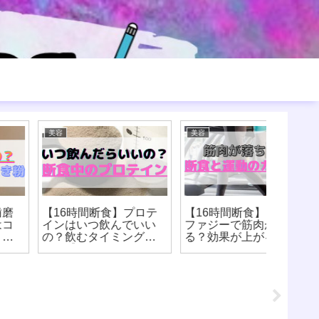
美容
美容
海外ドラマ
【16時間断食】プロテ
【16時間断食】オート
ビッグ
インはいつ飲んでいい
ファジーで筋肉が落ち
ち切り
の？飲むタイミング
る？効果が上がる筋ト
ストの
は？【オートファジ
レのタイミングは？【8
ドンの
ー】【8時間ダイエッ
時間ダイエット】
ト】