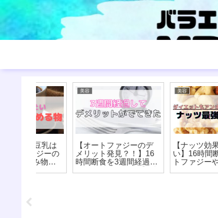
美容
美容
】豆乳は
【オートファジーのデ
【ナッツ効果がすご
ァジーの
メリット発見？！】16
い】16時間断食、オー
み物
時間断食を3週間経過し
トファジーやアンチエ
イエッ
た効果を伝えたい【8時
イジングにはナッツ！
間ダイエット】
【8時間ダイエット】