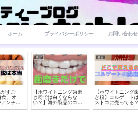
ホーム
プライバシーポリシー
お問い合わせ
美容
美容
【ホワイトニング歯磨
【ホワイトニング歯磨
き粉では白くならな
き粉】コルゲートはコ
い？】海外製品のコル
ストコに売ってる？店
ゲートは驚きの効果だ
舗はどこに売ってる
った！
の？