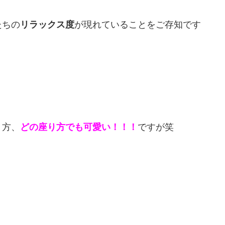
たちの
リラックス度
が現れていることをご存知です
、
り方、
どの座り方でも可愛い！！！
ですが笑