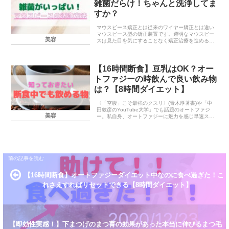
雑菌だらけ！ちゃんと洗浄してま
すか？
マウスピース矯正とは従来のワイヤー矯正とは違い
マウスピース型の矯正装置です。透明なマウスピー
美容
スは見た目を気にすることなく矯正治療を進めるこ
とができます。その他にも下記のメリットが！ ワ
イヤー矯正に比べ目立ちにくい 診療頻度は2～3ヶ
月に一度...
【16時間断食】豆乳はOK？オー
トファジーの時飲んで良い飲み物
は？【8時間ダイエット】
〈「空腹」こそ最強のクスリ〉(青木厚著書)や「中
田敦彦のYouTube大学」でも話題のオートファジ
美容
ー。私自身、オートファジーに魅力を感じ早速スタ
ートしましたがこれは食べていいの？これは飲んで
いいの？？と都度調べることがたくさん！今回はオ
ート...
【16時間断食】オートファジーダイエット中なのに食べ過ぎた！こ
れさえすればリセットできる【8時間ダイエット】
【即効性実感！】下まつげのまつ育の効果があった本当に伸びるまつ毛