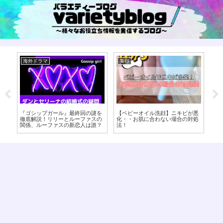
海外ドラマ
美容
美
イ
『ゴシップガール』最終回の謎を
【ベビーオイル洗顔】ニキビが悪
【
い
徹底解説！リリーとルーファスの
化・・お肌に合わない場合の対処
見？
関係、ルーファスの新恋人は誰？
法！
し
エ