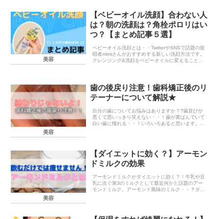
ようにナッツというのはダイエットだけでなく身体
にとっても...
【ベビーオイル洗顔】合わない人
は？朝の洗顔は？角栓ポロリはい
つ？【まとめ記事５選】
ベビーオイル洗顔とは・・TwitterやSNSで話題の提
唱者mimiさんがおすすめする新しい洗顔方法です。
美容
クレンジング&洗顔をベビーオイルに変えること
で、肌の負担を減らし(こすらない、落としすぎな
い)、肌を改善させる効果があると言われていま...
歯の後戻り注意！歯科矯正後のリ
テーナーについて解説★
自分の歯についてお悩みはありますか？?歯並びが
悪くて思いっきり笑えない・・！歯が黄ばんでいて
白い歯に憧れる・・！いろいろあると思います。私
はどちらも悩んでいました！笑綺麗な歯は初対面の
美容
相手にも良い印象を与えられるし写真を撮る時も思
いっきり笑...
【ダイエットに効く？】アーモン
ドミルクの効果
アーモンドミルクがダイエットに効く？！牛乳や豆
乳に次ぐ第3のミルクとして最近何かと話題のアー
モンドミルク。アーモンド風味のミルク・・？ダイ
エットに効くってホント？？アーモンドミルク。。
美容
一体何者なんでしょう！アーモンドミルクとはアー
モンドミル...