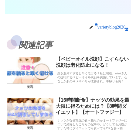
varietyblog2020
関連記事
【ベビーオイル洗顔】こすらない
洗顔は老化防止になる！
顔を触りすぎると早く老ける？私は現在、mimiさん
の提唱するベビーオイル洗顔を実施しています。心
なしか肌のキメやハリが改善され、手触りも良くな
ってきた気がします。調べてみるとベビーオイル洗
美容
顔で得られるメリットはベビーオイルの成分のおか
げだけ...
【16時間断食】ナッツの効果を最
大限に得るためには？【8時間ダ
イエット】【オートファジー】
ナッツがなぜ最強の食べ物なのかオートファジーに
ついて紹介したこちらの記事や、どうしてもお腹が
美容
すいた時にダイエットでも食べてもOKな食べ物に
ついて紹介したこちらの記事についてもご紹介した