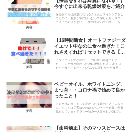
【保湿をすれば綺麗になれる！】
今すぐに出来る乾燥対策をご紹介
保湿をすれば綺麗になれるきちんとスキンケアをし
てるのに、お肌が常に肌っぱって感じたりカサつい
てメイクのりが悪い・・髪の毛がパサパサ・・など
など、肌と髪の毛の乾燥に悩んでいませんか？皆さ
美容
ん・・美容の大敵は乾燥！！！！なんです！！！！
ざっと説明...
【16時間断食】オートファジーダ
イエット中なのに食べ過ぎた！こ
れさえすればリセットできる【8
時間ダイエット】
「ダイエット中なのに、、つい食べ過ぎてしまっ
た、、」と食べ終わった後に後悔した人。\めちゃ
美容
めちゃ食べてもた・・/どんなに楽しかった食事で
も罪悪感しかないですよね！笑でも安心して！！！
すぐ脂肪になるわけではありません。できる限りの
正しい対処を...
ベビーオイル、ホワイトニング、
まつ育・・コロナ禍で始めて良か
ったこと！
コロナ禍の今、やって良かった美容のこと！みなさ
んこんにちは♡私はいわゆるベンチャー企業で営業
美容
職をしていますアラサー独身一人暮らしのOLで
す。新型コロナが蔓延して早1年。私の会社はコロ
ナが流行り出した当初からリモートワークが始まっ
たので私のリ...
【歯科矯正】そのマウスピースは