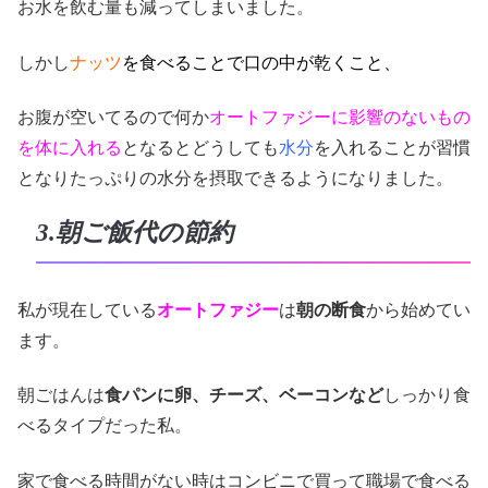
お水を飲む量も減ってしまいました。
しかし
ナッツ
を食べることで口の中が乾くこと、
お腹が空いてるので何か
オートファジーに影響のないもの
を体に入れる
となるとどうしても
水分
を入れることが習慣
となりたっぷりの水分を摂取できるようになりました。
3.朝ご飯代の節約
私が現在している
オートファジー
は
朝の断食
から始めてい
ます。
朝ごはんは
食パンに卵、チーズ、ベーコンなど
しっかり食
べるタイプだった私。
家で食べる時間がない時はコンビニで買って職場で食べる