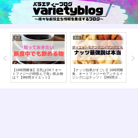
美容
美容
美
ス
【16時間断食】豆乳はOK？オー
【ナッツ効果がすごい】16時間断
【
イ
トファジーの時飲んで良い飲み物
食、オートファジーやアンチエイ
ど
は？【8時間ダイエット】
ジングにはナッツ！【8時間ダイ
エット】