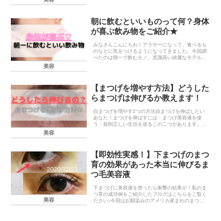
肌を改善させる効果があると言われています...
朝に飲むといいものって何？身体
が喜ぶ飲み物をご紹介★
みなさんこんにちわ！アラサーになって、食べるも
のなどに気をつけるようになってきました。今回調
べたのは朝一で飲むモノ。意識高い綺麗なモデルさ
んがオシャレスムージーを飲んだり、私の毎日のモ
美容
ーニングルーティンはコップ一杯の白湯★などなど
映えるSN...
【まつげを増やす方法】どうした
らまつげは伸びるか教えます！
自まつげを増やす2つの方法自まつげを伸ばしたい
あなた！まつげを伸ばすには・まつげ美容液を使
う・規則正しい生活を送るこの二つがあります。規
則正しい生活を送る？笑こんなので本当に伸びる
美容
の？って思うあなた。。実はすごく大切なんです！
嘘みたいにグン...
【即効性実感！】下まつげのまつ
育の効果があった本当に伸びるま
つ毛美容液
下まつげに美容液を塗ったら衝撃の結果が！私のま
つ育の成功例をご紹介したブログはこちらをご覧く
美容
ださい↓今回はお馴染みのアメリカ産まれのまつげ
育毛剤、リバイタラッシュで下まつげもまつ育して
みました★リバイタラッシュとは”より健康的で、
ラグジュア...