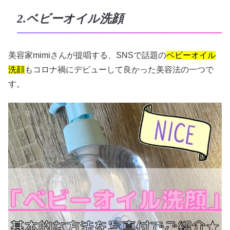
2.ベビーオイル洗顔
美容家mimiさんが提唱する、SNSで話題の
ベビーオイル
洗顔
もコロナ禍にデビューして良かった美容法の一つで
す。