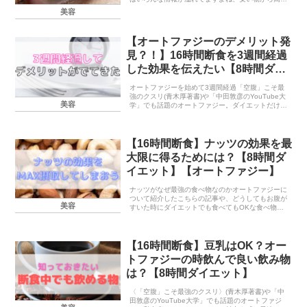
物、聞いたことあるメーカーや聞いたことないメー
美容
カー・・どれが本当に効くのかわからない！！！本
当に効く...
【オートファジーのデメリット発
見？！】16時間断食を3週間経過
した効果を伝えたい【8時間ダイ
エット】
オートファジーを始めて3週間経過「空腹」こそ最
強のクスリ(青木厚著書)や「中田敦彦のYouTube大
美容
学」でも話題のオートファジー。ダイエットだけで
なく大病予防やアンチエイジングにも効果があると
言われているオートファジーを私も試して3週間経
ち...
【16時間断食】ナッツの効果を最
大限に得るためには？【8時間ダ
イエット】【オートファジー】
ナッツがなぜ最強の食べ物なのかオートファジーに
ついて紹介したこちらの記事や、どうしてもお腹が
美容
すいた時にダイエットでも食べてもOKな食べ物に
ついて紹介したこちらの記事についてもご紹介した
ようにナッツというのはダイエットだけでなく身体
にとっても...
【16時間断食】豆乳はOK？オー
トファジーの時飲んで良い飲み物
は？【8時間ダイエット】
〈「空腹」こそ最強のクスリ〉(青木厚著書)や「中
田敦彦のYouTube大学」でも話題のオートファジ