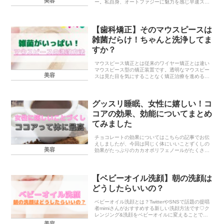
美容
ー。私自身、オートファジーに魅力を感じ早速スタ
ートしましたがこれは食べていいの？これは飲んで
いいの？？と都度調べることがたくさん！今回はオ
ート...
【歯科矯正】そのマウスピースは
雑菌だらけ！ちゃんと洗浄してま
すか？
マウスピース矯正とは従来のワイヤー矯正とは違い
マウスピース型の矯正装置です。透明なマウスピー
美容
スは見た目を気にすることなく矯正治療を進めるこ
とができます。その他にも下記のメリットが！ ワ
イヤー矯正に比べ目立ちにくい 診療頻度は2～3ヶ
月に一度...
グッスリ睡眠、女性に嬉しい！コ
コアの効果、効能についてまとめ
てみました
チョコレートの効果についてはこちらの記事でお伝
えしましたが、今回は同じく体にいいことずくしの
美容
効果がたっぷりのカカオポリフェノールがたくさん
含まれているココアについてご紹介します★ココア
に含まれる成分ココアに含まれるカカオポリフェノ
ールには血...
【ベビーオイル洗顔】朝の洗顔は
どうしたらいいの？
ベビーオイル洗顔とは？TwitterやSNSで話題の提唱
者mimiさんがおすすめする新しい洗顔方法です♡ク
レンジング&洗顔をベビーオイルに変えることで、
肌の負担を減らし(こすらない、落としすぎない)、
美容