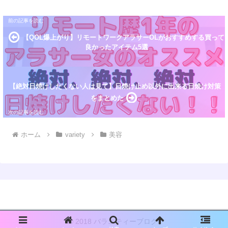
【QOL爆上がり】リモートワークアラサーOLがおすすめする買って
良かったアイテム5選
【絶対日焼けしたくない人は見て】日焼け止め以外に出来る日焼け対策
をまとめた
ホーム
variety
美容
© 2018 バラエティーブログ.