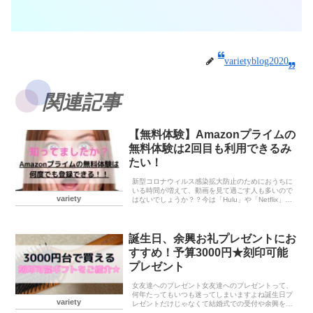
varietyblog2020
関連記事
【無料体験】Amazonプライムの
無料体験は2回目も利用できるみ
たい！
新型コロナウィルス感染拡大防止のためにおうちに
いる時間が増えて、動画を見て過ごす人も多いので
variety
はないでしょうか？？今は「Hulu」や「Netflix」を
契約して映画を観たりYouTubeやAbemaTVもアカ
ウントを作るだけで動画が観れたりし...
誕生日、余興お礼プレゼントにお
すすめ！予算3000円★刻印可能
プレゼント
女友達へのプレゼント女友達へのプレゼントって、
何年たってもいつも迷ってしまいますよね誕生日プ
variety
レゼントだけじゃなくて結婚式での受付や余興をし
てくれたメンバーに渡すお礼の品など、予算はある