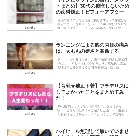
トまとめ】30代の後悔しないため
の歯科矯正！ビフォーアフター
自分の歯についてお悩みはありますか？? 歯並びが
悪くて思いっきり笑えない・・！歯が黄ばんでいて
variety
白い歯に憧れる・・！いろいろあると思います。私
はどちらも悩んでいました！笑綺麗な歯は初対面の
相手にも良い印象を与えられるし写真を撮る時も思
いっきり...
ランニングによる膝の内側の痛み
は、太ももの硬さと関係する
ランニングする方に多い、膝の内側の痛みに鵞足炎
(ガソクエン)とゆうものがあります。鵞足炎は鵞足
と呼ばれる膝を曲げる筋肉(半腱様筋・縫工筋・薄
筋)の付着部が炎症し膝の内側に腫れや痛みが生じ
variety
た状態です。鵞足炎を引き起こす要因鵞足炎は膝関
節の屈伸...
【育乳★補正下着】ブラデリスに
してよかったことをまとめてみ
た！
20代後半になりお乳の下がりが気になってきた
頃、、こちらの記事でもご紹介した通り、一度垂れ
variety
たお乳は元には戻らない！！ということで当時の私
には少し値が張るなと思いながらもブラデリスデビ
ューし早5年程。。今ではブラデリス以外のブラジ
ャーには戻れ...
ハイヒール無理して履いていませ