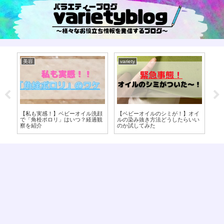
美容
variety
海
いつ
【私も実感！】ベビーオイル洗顔
【ベビーオイルのシミが！】オイ
【
で「角栓ポロリ」はいつ？経過観
ルの染み抜き方法どうしたらいい
の
間
察を紹介
のか試してみた
ン