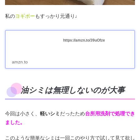
私の
ヨギボー
もすっかり元通り♩
https://amzn.to/39uOfze
amzn.to
油シミは無理しないのが大事
今回は小さく、
軽いシミ
だったため
台所用洗剤で処理でき
ました。
このような簡単なシミは一回このやり方で試して見て欲し