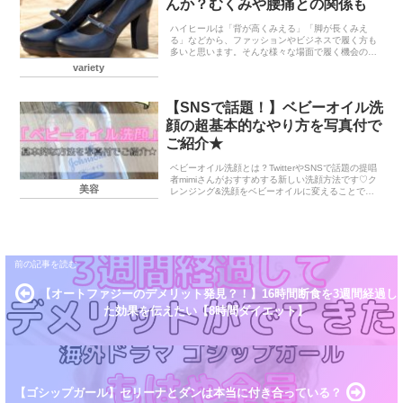
んか？むくみや腰痛との関係も
ハイヒールは「背が高くみえる」「脚が長くみえ
る」などから、ファッションやビジネスで履く方も
多いと思います。そんな様々な場面で履く機会の多
いハイヒールですが、腰や脚に大きな負担がかかっ
variety
ている可能性があることをご存知ですか？今回はハ
イヒールがカ...
【SNSで話題！】ベビーオイル洗
顔の超基本的なやり方を写真付で
ご紹介★
ベビーオイル洗顔とは？TwitterやSNSで話題の提唱
者mimiさんがおすすめする新しい洗顔方法です♡ク
美容
レンジング&洗顔をベビーオイルに変えることで、
肌の負担を減らし(こすらない、落としすぎない)、
肌を改善させる効果があると言われています...
【オートファジーのデメリット発見？！】16時間断食を3週間経過し
た効果を伝えたい【8時間ダイエット】
【ゴシップガール】セリーナとダンは本当に付き合っている？