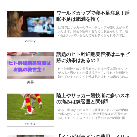
けど、センスが良く喜んでもらえるもの選びた
い！！名入りサ...
ワールドカップで寝不足注意！睡
眠不足は肥満を招く
世間ではサッカーのワールドカップが盛り上がって
おります。試合を観戦するために夜更かしして、寝
不足になっているなんて方も多くおられるのではな
いでしょうか？睡眠不足が続けばカラダに様々な影
variety
響を与え、その１つに肥満のリスクを高める可能性
があること...
話題のヒト幹細胞美容液はニキビ
跡に効果はあるの？
ヒト幹細胞とは？美容好きの方は一度は聞いたこと
があると思いますが最近流行っているヒト幹細胞を
知っていますか？ヒト幹細胞とはヒト由来のもの人
の皮下脂肪から採取した細胞です。ヒト由来の細胞
美容
であり、細胞そのものに働きかけることができる成
長因子が多...
陸上やサッカー競技者に多いスネ
の痛みは練習量と関係⁈
走る、跳ぶなどのスポーツ競技者に多いスネの内側
の痛みはシンスプリント(過労性骨膜炎)の可能性が
あります。シンスプリントは足のスネの内側に慢性
的な痛み生じるスポーツ障害で、足首や指を曲げる
variety
筋肉と脛骨(スネの骨)の付着部に過度のストレスが
かかり...
【インビザラインの費用、メリッ