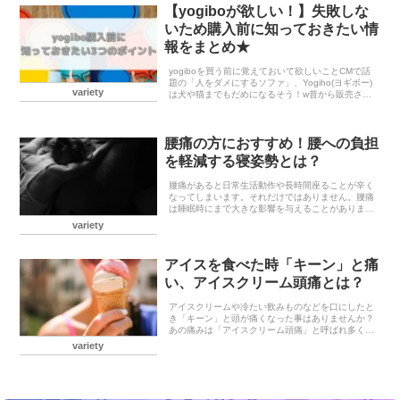
【yogiboが欲しい！】失敗しな
いため購入前に知っておきたい情
報をまとめ★
yogiboを買う前に覚えておいて欲しいことCMで話
題の「人をダメにするソファ」、Yogiho(ヨギボー)
variety
は犬や猫までもだめになるそう！w昔から販売され
ている発泡スチロール製のビーズクッションと違う
のはYogiboは座るだけで体にぴたっとフ...
腰痛の方におすすめ！腰への負担
を軽減する寝姿勢とは？
腰痛があると日常生活動作や長時間座ることが辛く
なってしまいます。それだけではありません。腰痛
は睡眠時にまで大きな影響を与えることがありま
す。実際、腰痛持ちの人の睡眠状況を調べたとこ
variety
ろ、痛みのない人に比べて睡眠時間が42分短く、睡
眠の質は43...
アイスを食べた時「キーン」と痛
い、アイスクリーム頭痛とは？
アイスクリームや冷たい飲みものなどを口にしたと
き「キーン」と頭が痛くなった事はありませんか？
あの痛みは「アイスクリーム頭痛」と呼ばれ多くの
方が不快な思いをしたことがあると思います。これ
variety
らのほとんどは心配されるような状態ではなく、そ
の多くはほ...