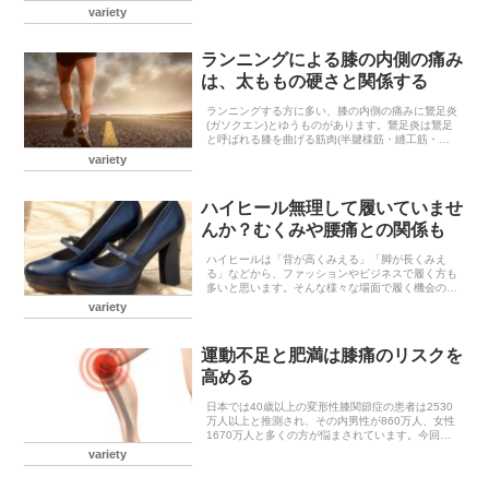
されています。飲む量1回に飲む量は100ml〜200ml
variety
未満にし、1日で800ml未満を目安に飲むのが...
ランニングによる膝の内側の痛み
は、太ももの硬さと関係する
ランニングする方に多い、膝の内側の痛みに鵞足炎
(ガソクエン)とゆうものがあります。鵞足炎は鵞足
と呼ばれる膝を曲げる筋肉(半腱様筋・縫工筋・薄
筋)の付着部が炎症し膝の内側に腫れや痛みが生じ
variety
た状態です。鵞足炎を引き起こす要因鵞足炎は膝関
節の屈伸...
ハイヒール無理して履いていませ
んか？むくみや腰痛との関係も
ハイヒールは「背が高くみえる」「脚が長くみえ
る」などから、ファッションやビジネスで履く方も
多いと思います。そんな様々な場面で履く機会の多
いハイヒールですが、腰や脚に大きな負担がかかっ
variety
ている可能性があることをご存知ですか？今回はハ
イヒールがカ...
運動不足と肥満は膝痛のリスクを
高める
日本では40歳以上の変形性膝関節症の患者は2530
万人以上と推測され、その内男性が860万人、女性
1670万人と多くの方が悩まされています。今回は
変形性膝関節症について書いていきます。膝痛のリ
variety
スクを高める要因アメリカで行われた6500人の
中...