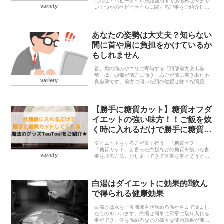
にちは！ベビーオイル洗顔愛用者である私は今まで
variety
いくつかのベビーオイルに関する記事をご紹介して
きました。ーーーーーーーーーーーーーーーーーつ
い先日、お気に入りのヨギボーでくつろぎながら、
いつものよ...
あなたの姿勢は大丈夫？知らない
間に首や肩に負担をかけているか
もしれません
首、肩の痛みやコリに寄与する「頭部前方突出姿
勢」は、頭部が前方に傾き、あごが前に突き出た不
variety
良姿勢です。前方に傾いた頭の位置は様々な問題を
引き起こす可能性があります。
【勝手に糖質カット】糖質オフダ
イエットの強い味方！！ご飯を炊
く時に入れるだけで勝手に糖質
15％カットしてくれる魔法のグッ
ダイエットをする方が良く行う、「糖質オフ」・
ズTou Tool使い方
「糖質カット」と言った白飯などの糖質を抜いた食
variety
事を取る方法。少し太ってきて体重を落とそうとす
る人ならとりあえず一度はやってみるダイエット法
かと思います！私も一度太ってしまった時にまず試
してみたのが...
白湯はダイエットに効果的⁈飲ん
で得られる健康効果
白湯とは水を一度沸騰させ飲める温かさまで冷まし
たものをいいます。白湯は簡単に日常に取り入れる
事ができ、体を温めるなどの様々な健康効果が期待