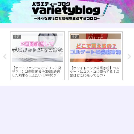
美容
美容
美
悪
【オートファジーのデメリット発
【ホワイトニング歯磨き粉】コル
【
処
見？！】16時間断食を3週間経過
ゲートはコストコに売ってる？店
ー
した効果を伝えたい【8時間ダイ
舗はどこに売ってるの？
な
エット】
ッ