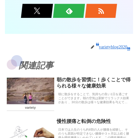
varietyblog2020
関連記事
朝の散歩を習慣に！歩くことで得
られる様々な健康効果
朝に散歩をすることで、気持ちの良い1日を過ごす
ことができます。朝の空気は新鮮でリラックス効果
があり 、30分の散歩は様々な健康効果を与えてく
れます。糖尿病のリスクを低下させる研究によれ
variety
ば、30分の朝の散歩は、血糖コントロールを改善す
るととも...
慢性腰痛と転倒の危険性
日本では人生のうち約8割の人が腰痛を経験し、そ
のうち原因が特定できない腰痛や３ヶ月以上続く腰
痛を慢性腰痛といわれています。この慢性腰痛がカ