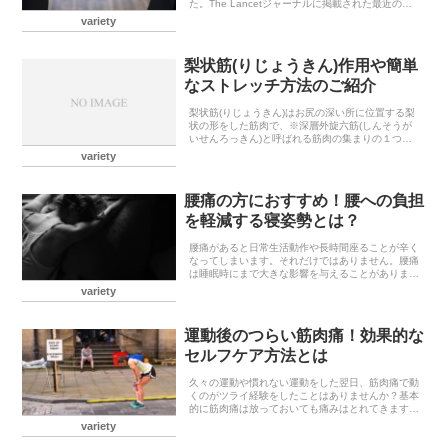
た。The Lancetジャーナルに掲載された最近の研
究によると、死亡率や罹患率の予測に関しては、握
variety
力の強さは血圧よりも優れているとまでいわれてい
るよ...
梨状筋(りじょうきん)作用や簡単
なストレッチ方法のご紹介
梨状筋(りじょうきん)はお尻の深い所に位置する梨
状の形をした筋肉で、※深層外旋六筋(しんそうが
いせんろっきん)と呼ばれる筋肉の集まりの１つと
しても知られています。また、梨状筋の下には人体
variety
で最も太いといわれる坐骨神経(ざこつしんけい)が
通って...
腰痛の方におすすめ！腰への負担
を軽減する寝姿勢とは？
腰痛があると日常生活動作や長時間座ることが辛く
なってしまいます。それだけではありません。腰痛
は睡眠時にまで大きな影響を与えることがありま
す。実際、腰痛持ちの人の睡眠状況を調べたとこ
variety
ろ、痛みのない人に比べて睡眠時間が42分短く、睡
眠の質は43...
運動後のつらい筋肉痛！効果的な
セルフケア方法とは
久々の運動や慣れない運動をした翌日、筋肉痛で動
くのがツライ経験をしたことはありませんか？基本
的に筋肉痛は放っておいても痛みはとれてきます
が、できるだけ早く痛みをとりたいものです。今回
variety
は筋肉痛の原因や対処方法など、筋肉痛についての
情報を紹介し...