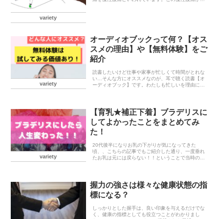
ラダのバランス感覚と関係する可能性がある事がわ
かりました。慢性腰痛とバランス感覚の関係人は平
variety
衡感覚や視...
オーディオブックって何？【オス
スメの理由】や【無料体験】をご
紹介
読書したいけど仕事や家事が忙しくて時間がとれな
い…そんな方にオススメなのが、耳で聴く読書【オ
variety
ーディオブック】です。わたしも忙しいを理由に読
書を諦めていた側の人間ですが、オーディオブック
を利用するようになってからは積極的に読書できる
ようになり...
【育乳★補正下着】ブラデリスに
してよかったことをまとめてみ
た！
20代後半になりお乳の下がりが気になってきた
頃、、こちらの記事でもご紹介した通り、一度垂れ
variety
たお乳は元には戻らない！！ということで当時の私
には少し値が張るなと思いながらもブラデリスデビ
ューし早5年程。。今ではブラデリス以外のブラジ
ャーには戻れ...
握力の強さは様々な健康状態の指
標になる？
しっかりとした握手は、良い印象を与えるだけでな
く、健康の指標としても役立つことがわかりまし