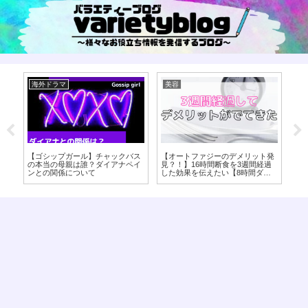
海外ドラマ
美容
海
ッ
【ゴシップガール】チャックバス
【オートファジーのデメリット発
ゴ
ため
の本当の母親は誰？ダイアナペイ
見？！】16時間断食を3週間経過
は
ンとの関係について
した効果を伝えたい【8時間ダイ
エット】