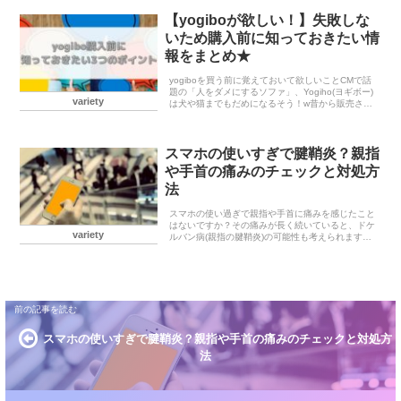
【yogiboが欲しい！】失敗しな
いため購入前に知っておきたい情
報をまとめ★
yogiboを買う前に覚えておいて欲しいことCMで話
題の「人をダメにするソファ」、Yogiho(ヨギボー)
variety
は犬や猫までもだめになるそう！w昔から販売され
ている発泡スチロール製のビーズクッションと違う
のはYogiboは座るだけで体にぴたっとフ...
スマホの使いすぎで腱鞘炎？親指
や手首の痛みのチェックと対処方
法
スマホの使い過ぎで親指や手首に痛みを感じたこと
はないですか？その痛みが長く続いていると、ドケ
variety
ルバン病(親指の腱鞘炎)の可能性も考えられます。
ドケルバン病とは、親指の骨と筋肉をつなぐ腱が通
過するトンネル（腱鞘）に炎症が起き、親指や手首
の親指側...
スマホの使いすぎで腱鞘炎？親指や手首の痛みのチェックと対処方
法