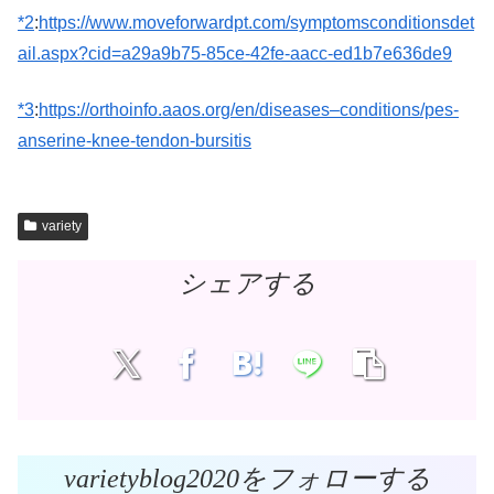
*2
:
https://www.moveforwardpt.com/symptomsconditionsdet
ail.aspx?cid=a29a9b75-85ce-42fe-aacc-ed1b7e636de9
*3
:
https://orthoinfo.aaos.org/en/diseases–conditions/pes-
anserine-knee-tendon-bursitis
variety
シェアする
varietyblog2020をフォローする