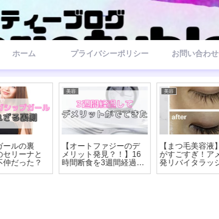
ホーム
プライバシーポリシー
お問い合わせ
美容
美容
【オートファジーのデ
【まつ毛美容液】効果
メリット発見？！】16
がすごすぎ！アメリカ
時間断食を3週間経過し
発リバイタラッシュで
た効果を伝えたい【8時
マツエク卒業
間ダイエット】