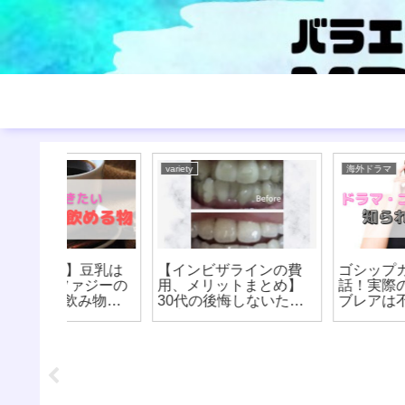
variety
海外ドラマ
】豆乳は
【インビザラインの費
ゴシップガールの裏
ァジーの
用、メリットまとめ】
話！実際のセリーナと
み物
30代の後悔しないため
ブレアは不仲だった？
イエッ
の歯科矯正！ビフォー
アフター