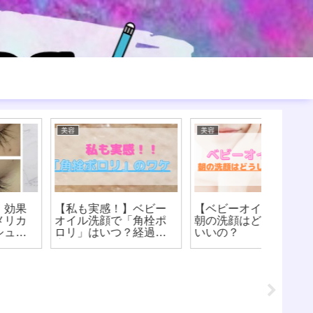
美容
美容
海外ドラマ
【私も実感！】ベビー
【ベビーオイル洗顔】
ビッグ
オイル洗顔で「角栓ポ
朝の洗顔はどうしたら
ち切り
ロリ」はいつ？経過観
いいの？
ストの
察を紹介
ドンの