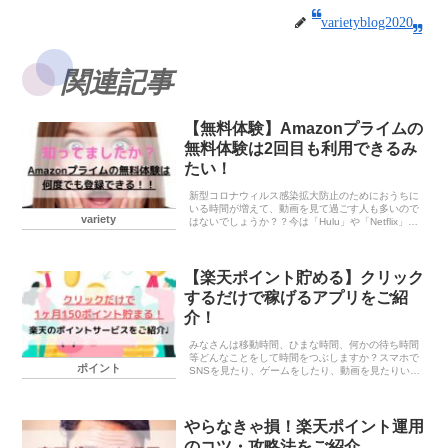
varietyblog2020
関連記事
【無料体験】Amazonプライムの
無料体験は2回目も利用できるみ
たい！
新型コロナウィルス感染拡大防止のためにおうちに
いる時間が増えて、動画を見て過ごす人も多いので
variety
はないでしょうか？？今は「Hulu」や「Netflix」を
契約して映画を観たりYouTubeやAbemaTVもアカ
ウントを作るだけで動画が観れたりし...
【楽天ポイント貯める】クリック
するだけで稼げるアプリをご紹
介！
みなさんは移動時間、ひまな時間、何かの待ち時間
等どんなことをして時間をつぶしますか？スマホで
ポイント
SNSを見たり、ゲームをしたり、動画を見たりいろ
いろあると思います。そんな時間のつぶし方もいい
ですが自分の空き時間に小銭稼ぎできたら嬉しくな
いですか...
やらなきゃ損！楽天ポイント運用
のコツ・攻略法をご紹介