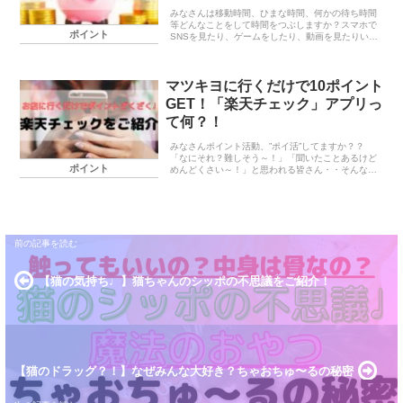
みなさんは移動時間、ひまな時間、何かの待ち時間
等どんなことをして時間をつぶしますか？スマホで
ポイント
SNSを見たり、ゲームをしたり、動画を見たりいろ
いろあると思います。そんな時間のつぶし方もいい
ですが自分の空き時間に小銭稼ぎできたら嬉しくな
いですか...
マツキヨに行くだけで10ポイント
GET！「楽天チェック」アプリっ
て何？！
みなさんポイント活動、”ポイ活”してますか？？
「なにそれ？難しそう～！」「聞いたことあるけど
ポイント
めんどくさい～！」と思われる皆さん・・そんなに
構えなくても大丈夫なのです・・今話題の”ポイ
活”（ポイント活動）空き時間に簡単にできるポイ
ント活動から...
【猫の気持ち♩】猫ちゃんのシッポの不思議をご紹介！
【猫のドラッグ？！】なぜみんな大好き？ちゃおちゅ〜るの秘密