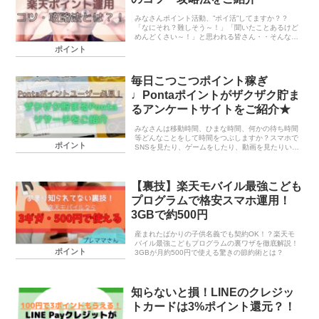
みなさんポイント活動、”ポイ活”してますか？？
「なにそれ？難しそう～！」「聞いたことあるけど
めんどくさい～！」と思われる皆さん・・そんなに
構えなくても大丈夫なのです・・今話題の”ポイ
ポイント
活”（ポイント活動）空き時間に簡単にできるポイ
ント活動から...
毎日こつこつポイント稼ぎ
♩Pontaポイントがザクザク貯ま
るアンケートサイトをご紹介★
みなさんは移動時間、ひまな時間、何かの待ち時間
等どんなことをして時間をつぶしますか？スマホで
ポイント
SNSを見たり、ゲームをしたり、動画を見たりいろ
いろあると思います。そんな時間のつぶし方もいい
ですが自分の空き時間に小銭稼ぎできたら嬉しくな
いですか...
【裏技】楽天モバイル最強こども
プログラムで格安スマホ運用！
3GBで約500円
産まれたばかりの子供名義でも契約OK！？楽天モ
バイル最強こどもプログラムの裏ワザを徹底解説！
ポイント
3GBが月約500円で使える驚きの節約術とは？
知らないと損！LINEのクレジッ
トカードは3%ポイント還元？！