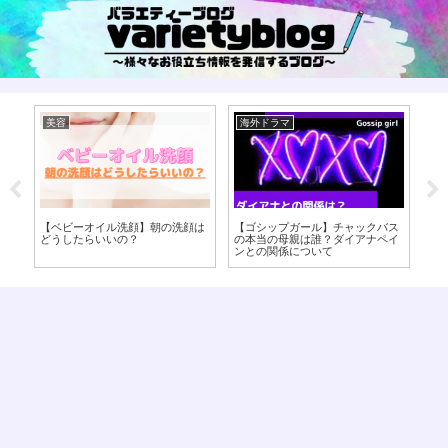
美容
海外ドラマ
海
？オ
【ベビーオイル洗顔】朝の洗顔は
【ゴシップガール】チャックバス
ビ
て
どうしたらいいの？
の本当の母親は誰？ダイアナペイ
由
エ
ンとの関係について
ド