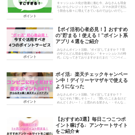
キャッシュレス化が急速に進む今、みなさんも現金
払いからクレジットカード払い、スマホ決済で支払
う割合も徐々に増えてきているのではないのでしょ
うか？クレジットカード払いやスマホ決済にするひ
ポイント
とつのメリットとして「ポイントが貯まる」という
ものがあり...
【ポイ活初心者必見！】おすすめ
の”貯まる！使える！”ポイント系
アプリ４選をご紹介
みなさんポイント活動、”ポイ活”してますか？？世
の中どんどん現金を使わない「キャッシュレスの時
ポイント
代」になってきておりますがまだまだ「〇〇ペイと
かたくさんあるけどよくわからないから使ってな
い」・・という方！まずポイントを貯めたり使った
りできるポ...
ポイ活♩楽天チェックキャンペー
ン中！デイリーヤマザキで使える
ようになった
みなさんポイント活動、”ポイ活”してますか？？
「なにそれ？難しそう～！」「聞いたことあるけど
ポイント
めんどくさい～！」と思われる皆さん・・そんなに
構えなくても大丈夫なのです・・今話題の”ポイ
活”（ポイント活動）空き時間に簡単にできるポイ
ント活動から...
【おすすめ3選】毎日こつこつポ
イント稼げる♩アンケートサイト
をご紹介★