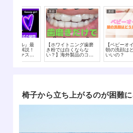
美容
美容
ル』最
【ホワイトニング歯磨
【ベビーオイル洗顔】
解説！
き粉では白くならな
朝の洗顔はどうしたら
ァスの
い？】海外製品のコル
いいの？
スの新
ゲートは驚きの効果だ
った！
椅子から立ち上がるのが困難に