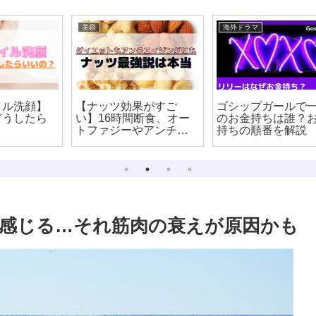
美容
海外ドラマ
【ナッツ効果がすご
ゴシップガールで一番
い】16時間断食、オー
のお金持ちは誰？お金
トファジーやアンチエ
持ちの順番を解説
イジングにはナッツ！
【8時間ダイエット】
感じる…それ筋肉の衰えが原因かも