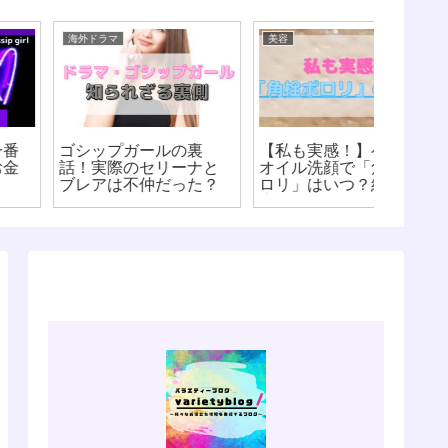
海外ドラマ
美容
美容
ゴシップガールの裏
【私も実感！】ベビー
【ベビ
話！実際のセリーナと
オイル洗顔で「角栓ポ
ニキビ
ブレアは不仲だった？
ロリ」はいつ？経過観
に合わ
察を紹介
法！