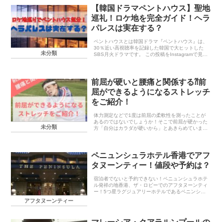
【韓国ドラマペントハウス】聖地
巡礼！ロケ地を完全ガイド！ヘラ
パレスは実在する？
ペントハウスとは韓国ドラマ『ペントハウス』は、
30％近い高視聴率を記録した韓国で大ヒットした
未分類
SBS月火ドラマです。 この投稿をInstagramで見る
PENTHOUSE 펜트하우스(@penthousewar_inlife)
が...
前屈が硬いと腰痛と関係する⁈前
屈ができるようになるストレッチ
をご紹介！
体力測定などで1度は前屈の柔軟性を測ったことが
あるのではないでしょうか！そこで前屈が硬かった
未分類
方「自分はカラダが硬いから」とあきらめていませ
んか？また「前屈を柔らかくしたいけど、やり方が
わからない」などとお悩みの方に、前屈で地面に
「ピタッ」と...
ペニュンシュラホテル香港でアフ
タヌーンティー！値段や予約は？
宿泊者でないと予約できない！ペニュンシュラホテ
ル発祥の地香港、ザ・ロビーでのアフタヌーンティ
ー！5つ星ラグジュアリーホテルであるペニンシュ
ラホテルの発祥の地である香港のペニュンシュラホ
アフタヌーンティー
テルで宿泊していなくてもアフタヌーンティーを楽
しむことが...