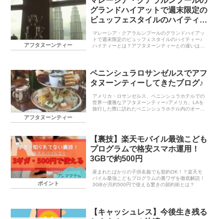
マレーシア・クアラルンプールの
グランドハイアットで週末限定の
ビュッフェスタイルのハイティー
♪
マレーシア・クアラルンプールのグランドハイアッ
トで週末限定のビュッフェスタイルのハイティー♪
アフタヌーンティー
ハイティーとは？アフタヌーンティーとの違いは？
まずアフタヌーン・ティー（Afternoon tea）とは
イギリス発送の喫茶習慣であり14時頃から17...
ペニンシュラロサンゼルスでアフ
タヌーンティーしてきたブログ♪
アメリカ・ロサンゼルス、ペニンシュラホテルでの
世界一優雅なアフタヌーンティー♪アメリカ、LAを
旅行した際に訪れたペニンシュラホテル内のオープ
ンサロン、「The Living Room（ザ・リビングルー
アフタヌーンティー
ム）」で味わうことができるアフタヌーンテ...
【裏技】楽天モバイル最強こども
プログラムで格安スマホ運用！
3GBで約500円
産まれたばかりの子供名義でも契約OK！？楽天モ
バイル最強こどもプログラムの裏ワザを徹底解説！
ポイント
3GBが月約500円で使える驚きの節約術とは？
【キャッシュレス】今後生き残る