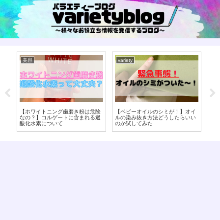
美容
variety
海
発
【ホワイトニング歯磨き粉は危険
【ベビーオイルのシミが！】オイ
ビ
過
なの？】コルゲートに含まれる過
ルの染み抜き方法どうしたらいい
由
イ
酸化水素について
のか試してみた
ド