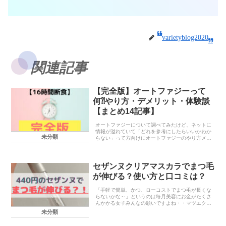
varietyblog2020
関連記事
【完全版】オートファジーって
何⁈やり方・デメリット・体験談
【まとめ14記事】
オートファジーについて調べてみたけど、ネットに
情報が溢れていて「どれを参考にしたらいいかわか
未分類
らない」って方向けにオートファジーのやり方メリ
ットデメリットなど自身の体験談をもとに「とりあ
えずこれを読めばわかる」って記事を14記事まとめ
てみまし...
セザンヌクリアマスカラでまつ毛
が伸びる？使い方と口コミは？
「手軽で簡単、かつ、ローコストでまつ毛が長くな
らないかな～」というのは毎月美容にお金がたくさ
んかかる女子みんなの願いですよね・・マツエクは
5,000円以上かかるし、上手くオーダーできないと
未分類
不自然だし・・そこで、この記事ではマツエクを卒
業して...