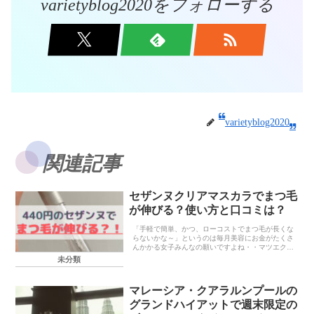
varietyblog2020をフォローする
varietyblog2020
関連記事
セザンヌクリアマスカラでまつ毛
が伸びる？使い方と口コミは？
「手軽で簡単、かつ、ローコストでまつ毛が長くな
らないかな～」というのは毎月美容にお金がたくさ
んかかる女子みんなの願いですよね・・マツエクは
5,000円以上かかるし、上手くオーダーできないと
未分類
不自然だし・・そこで、この記事ではマツエクを卒
業して...
マレーシア・クアラルンプールの
グランドハイアットで週末限定の