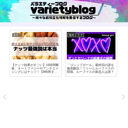
美容
海外ドラマ
海
悪
【ナッツ効果がすごい】16時間断
『ゴシップガール』最終回の謎を
【
処
食、オートファジーやアンチエイ
徹底解説！リリーとルーファスの
の
ジングにはナッツ！【8時間ダイ
関係、ルーファスの新恋人は誰？
ン
エット】