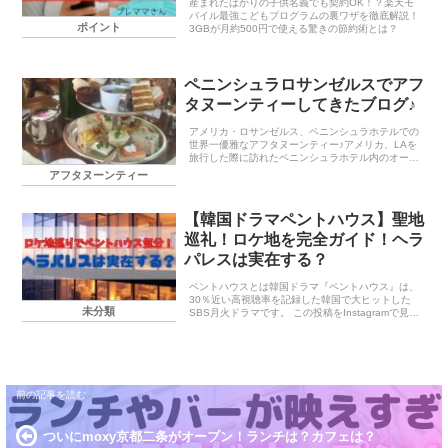
産まれたばかりの子供名義でも契約OK！？楽天モ
バイル最強こどもプログラムの裏ワザを徹底解説！
ポイント
3GBが月約500円で使える驚きの節約術とは？
ペニンシュラロサンゼルスでアフ
タヌーンティーしてきたブログ♪
アメリカ・ロサンゼルス、ペニンシュラホテルでの
世界一優雅なアフタヌーンティー♪アメリカ、LAを
旅行した際に訪れたペニンシュラホテル内のオープ
ンサロン、「The Living Room（ザ・リビングルー
アフタヌーンティー
ム）」で味わうことができるアフタヌーンテ...
【韓国ドラマペントハウス】聖地
巡礼！ロケ地を完全ガイド！ヘラ
パレスは実在する？
ペントハウスとは韓国ドラマ『ペントハウス』は、
30％近い高視聴率を記録した韓国で大ヒットした
未分類
SBS月火ドラマです。 この投稿をInstagramで見る
PENTHOUSE 펜트하우스(@penthousewar_inlife)
が...
ついにmoxy京都二条がオープン！ランチは？カフェは？