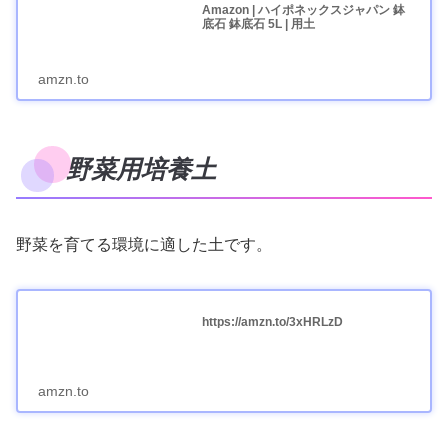
Amazon | ハイポネックスジャパン 鉢
底石 鉢底石 5L | 用土
amzn.to
野菜用培養土
野菜を育てる環境に適した土です。
https://amzn.to/3xHRLzD
amzn.to