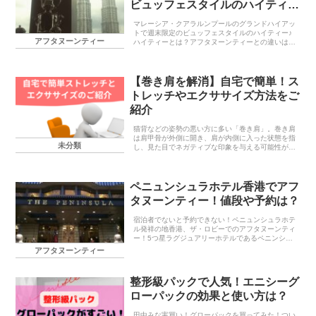
ビュッフェスタイルのハイティー
♪
マレーシア・クアラルンプールのグランドハイアッ
トで週末限定のビュッフェスタイルのハイティー♪
アフタヌーンティー
ハイティーとは？アフタヌーンティーとの違いは？
まずアフタヌーン・ティー（Afternoon tea）とは
イギリス発送の喫茶習慣であり14時頃から17...
【巻き肩を解消】自宅で簡単！ス
トレッチやエクササイズ方法をご
紹介
猫背などの姿勢の悪い方に多い「巻き肩」。巻き肩
は肩甲骨が外側に開き、肩が内側に入った状態を指
未分類
し、見た目でネガティブな印象を与える可能性があ
るだけでなく、背中や肩の筋肉がコリ固まりやすい
状況にあると考えられます。今回はそんなデメリッ
トだらけの...
ペニュンシュラホテル香港でアフ
タヌーンティー！値段や予約は？
宿泊者でないと予約できない！ペニュンシュラホテ
ル発祥の地香港、ザ・ロビーでのアフタヌーンティ
ー！5つ星ラグジュアリーホテルであるペニンシュ
ラホテルの発祥の地である香港のペニュンシュラホ
アフタヌーンティー
テルで宿泊していなくてもアフタヌーンティーを楽
しむことが...
整形級パックで人気！エニシーグ
ローパックの効果と使い方は？
田中みな実買い！グローパックを買ってみた！つい