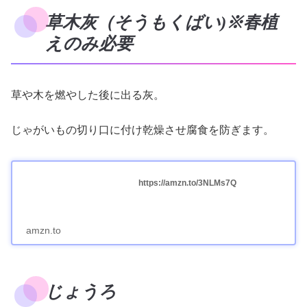
草木灰（そうもくばい)※春植
えのみ必要
草や木を燃やした後に出る灰。
じゃがいもの切り口に付け乾燥させ腐食を防ぎます。
https://amzn.to/3NLMs7Q
amzn.to
じょうろ