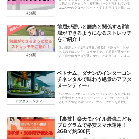
に購入してみました！整形級パックと言われている
エニシーのグローパック・・！！本当はひと箱、10
枚で19,800円以上するのですがもし全く効果がな
未分類
かったらと思ったら一気に買うには勇気が出ず・・
笑楽...
前屈が硬いと腰痛と関係する⁈前
屈ができるようになるストレッチ
をご紹介！
体力測定などで1度は前屈の柔軟性を測ったことが
あるのではないでしょうか！そこで前屈が硬かった
未分類
方「自分はカラダが硬いから」とあきらめていませ
んか？また「前屈を柔らかくしたいけど、やり方が
わからない」などとお悩みの方に、前屈で地面に
「ピタッ」と...
ベトナム、ダナンのインターコン
チネンタルで味わう絶景のアフタ
ヌーンティー♪
ベトナム、ダナンのインターコンチネンタルで味わ
う絶景のアフタヌーンティー♪アジアのリゾート地
アフタヌーンティー
として人気急上昇中のベトナム、ダナンを旅行した
時に訪れたインターコンチネンタルダナンのアフタ
ヌーンティーについて書いていきたいと思います♪
残念・・ベ...
【裏技】楽天モバイル最強こども
プログラムで格安スマホ運用！
3GBで約500円