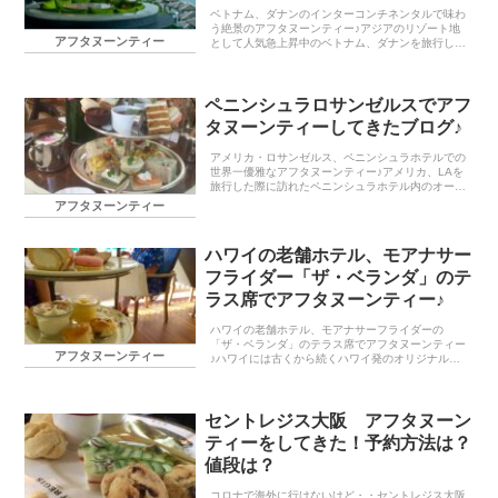
ベトナム、ダナンのインターコンチネンタルで味わ
う絶景のアフタヌーンティー♪アジアのリゾート地
アフタヌーンティー
として人気急上昇中のベトナム、ダナンを旅行した
時に訪れたインターコンチネンタルダナンのアフタ
ヌーンティーについて書いていきたいと思います♪
残念・・ベ...
ペニンシュラロサンゼルスでアフ
タヌーンティーしてきたブログ♪
アメリカ・ロサンゼルス、ペニンシュラホテルでの
世界一優雅なアフタヌーンティー♪アメリカ、LAを
旅行した際に訪れたペニンシュラホテル内のオープ
ンサロン、「The Living Room（ザ・リビングルー
アフタヌーンティー
ム）」で味わうことができるアフタヌーンテ...
ハワイの老舗ホテル、モアナサー
フライダー「ザ・ベランダ」のテ
ラス席でアフタヌーンティー♪
ハワイの老舗ホテル、モアナサーフライダーの
「ザ・ベランダ」のテラス席でアフタヌーンティー
アフタヌーンティー
♪ハワイには古くから続くハワイ発のオリジナルブ
ランドのホテルであったり、おなじみの5つ星ホテ
ルチェーンがたくさんあります。今回はその中でも
アフタヌーンテ...
セントレジス大阪 アフタヌーン
ティーをしてきた！予約方法は？
値段は？
コロナで海外に行けないけど・・セントレジス大阪