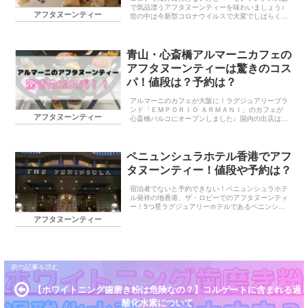
で気品漂うアフタヌーンティーを味わいましょう♪
アフタヌーンティー
世の中は今新型コロナウイルスで大変でしばらく海
外には行けそうにありませんが前回、北浜レトロの
記事でもご紹介したように、日本にいても楽しめる
アフタヌー...
青山・心斎橋アルマーニカフェの
アフタヌーンティーは驚きのコス
パ！値段は？予約は？
アルマーニのカフェが大阪に！ラグジュアリーブラ
ンド「ＥＭＰＯＲＩＯ ＡＲＭＡＮＩ」のカフェが
アフタヌーンティー
心斎橋パルコにオープンしました♩国内の出店は青
山店に次いで２番目で西日本初となります。それが
大阪にできるなんて・・！ブティックに併設してい
るカフェで...
ペニュンシュラホテル香港でアフ
タヌーンティー！値段や予約は？
宿泊者でないと予約できない！ペニュンシュラホテ
ル発祥の地香港、ザ・ロビーでのアフタヌーンティ
ー！5つ星ラグジュアリーホテルであるペニンシュ
ラホテルの発祥の地である香港のペニュンシュラホ
アフタヌーンティー
テルで宿泊していなくてもアフタヌーンティーを楽
しむことが...
【ホワイトニング歯磨き粉は危険なの？】コルゲートに含まれる過
酸化水素について