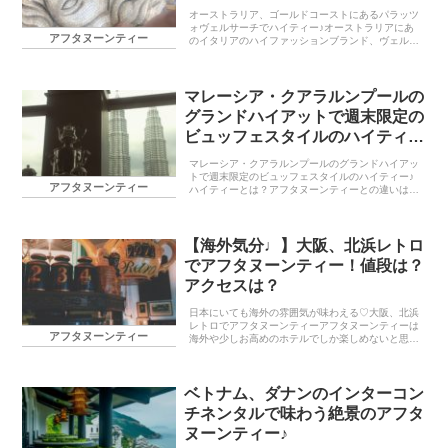
オーストラリア、ゴールドコーストにあるパラッツ
ォヴェルサーチでハイティー♪オーストラリアにあ
アフタヌーンティー
のイタリアのハイファッションブランド、ヴェルサ
ーチがプロデュースしている高級ホテルがあるのを
ご存知ですか？ゴールドコーストにある「パラッツ
ォ・ヴェル...
マレーシア・クアラルンプールの
グランドハイアットで週末限定の
ビュッフェスタイルのハイティー
♪
マレーシア・クアラルンプールのグランドハイアッ
トで週末限定のビュッフェスタイルのハイティー♪
アフタヌーンティー
ハイティーとは？アフタヌーンティーとの違いは？
まずアフタヌーン・ティー（Afternoon tea）とは
イギリス発送の喫茶習慣であり14時頃から17...
【海外気分♩】大阪、北浜レトロ
でアフタヌーンティー！値段は？
アクセスは？
日本にいても海外の雰囲気が味わえる♡大阪、北浜
レトロでアフタヌーンティーアフタヌーンティーは
アフタヌーンティー
海外や少しお高めのホテルでしか楽しめないと思っ
ていませんか？？今回は日本にいながら、気軽に海
外にいるような雰囲気に浸ることができる大阪、北
浜にある紅...
ベトナム、ダナンのインターコン
チネンタルで味わう絶景のアフタ
ヌーンティー♪