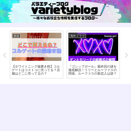
美容
海外ドラマ
美
ち
【ホワイトニング歯磨き粉】コル
『ゴシップガール』最終回の謎を
【
ゲートはコストコに売ってる？店
徹底解説！リリーとルーファスの
筋
舗はどこに売ってるの？
関係、ルーファスの新恋人は誰？
レ
エ