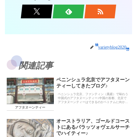
varietyblog2020
関連記事
ペニンシュラ北京でアフタヌーン
ティーしてきたブログ♪
ペニンシュラ北京、ファンティン（凰庭）で味わう
中国式のアフタヌーンティー♪中国の首都、北京で
アフタヌーンティーはできるのかベトナムに向かう
途中、トランジットで北京に立ち寄りました。アフ
アフタヌーンティー
タヌーンティーは英国発祥のものなのと、中国にア
フタヌーン...
オーストラリア、ゴールドコース
トにあるパラッツォヴェルサーチ
でハイティー♪