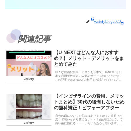
varietyblog2020
関連記事
【U-NEXTはどんな人におすす
め？】メリット・デメリットをま
とめてみた
様々な動画配信サービスがある中で、U-NEXTは日
本で利用者数が多い人気のサービスのひとつです。
variety
この記事ではU-NEXTの利用を検討されている方向
きに、動画配信サービス利用歴2年の私がU-NEXT
を利用して感じたメリット、デメリットについて...
【インビザラインの費用、メリッ
トまとめ】30代の後悔しないため
の歯科矯正！ビフォーアフター
自分の歯についてお悩みはありますか？? 歯並びが
悪くて思いっきり笑えない・・！歯が黄ばんでいて
variety
白い歯に憧れる・・！いろいろあると思います。私
はどちらも悩んでいました！笑綺麗な歯は初対面の
相手にも良い印象を与えられるし写真を撮る時も思