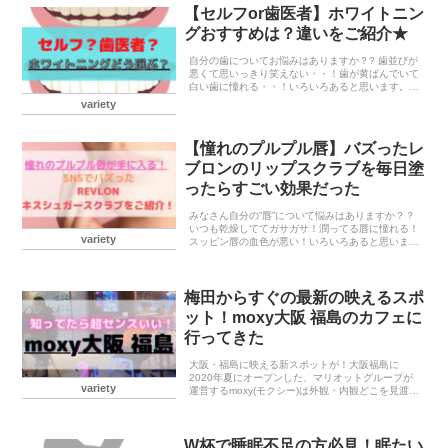
【セルフor歯医者】ホワイトニン
グおすすめは？違いをご紹介★
自分の歯についてお悩みはありますか？? 歯並びが
悪くて思いっきり笑えない・・！歯が黄ばんでいて
白い歯に憧れる・・！いろいろあると思います。私
はどちらも悩んでいました！笑閲覧注意ですね・・
variety
こーんなにガタガタで真っ黄色でした！！！泣綺麗
な歯は初...
【憧れのプルプル唇】バズったレ
ブロンのリップスクラブを毎日塗
ったらすごい効果だった
みなさん自分の”唇”について悩みはありますか？？
いつも乾燥しててガサガサ！潤ってる唇に憧れる！
variety
スッピン唇の血色が悪い！いろいろあると思いま
す。リップでごまかそうとしてもそもそも唇が乾燥
してたり、皮がむけてたりするとリップが引っかか
ってうまく...
梅田からすぐの最新の映えるスポ
ット！moxy大阪 福島のカフェに
行ってきた
大阪・福島に映える新スポットが！大阪福島に
2020年夏にオープンした、マリオットグループが
variety
運営するmoxy(モクシー)は外観・内観どこを見渡し
ても「映える！映えすぎる！」と話題のデザイナー
ズホテルです。この投稿をInstagramで見るMo...
W杯で睡眠不足の方必見！眠たい