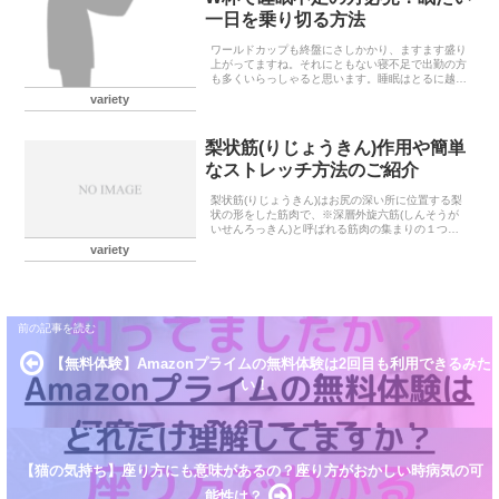
一日を乗り切る方法
ワールドカップも終盤にさしかかり、ますます盛り
上がってますね。それにともない寝不足で出勤の方
も多くいらっしゃると思います。睡眠はとるに越し
たことはないですが、寝不足で仕事を乗り切るため
variety
にも、以下のようなことがあげられます。スヌーズ
機能は使わ...
梨状筋(りじょうきん)作用や簡単
なストレッチ方法のご紹介
梨状筋(りじょうきん)はお尻の深い所に位置する梨
状の形をした筋肉で、※深層外旋六筋(しんそうが
いせんろっきん)と呼ばれる筋肉の集まりの１つと
しても知られています。また、梨状筋の下には人体
variety
で最も太いといわれる坐骨神経(ざこつしんけい)が
通って...
【無料体験】Amazonプライムの無料体験は2回目も利用できるみた
い！
【猫の気持ち】座り方にも意味があるの？座り方がおかしい時病気の可
能性は？