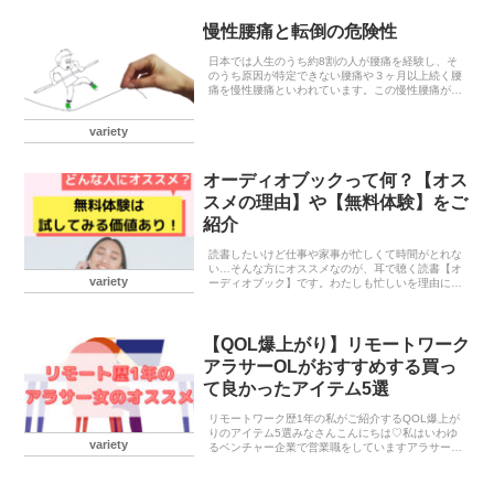
いっきり...
慢性腰痛と転倒の危険性
日本では人生のうち約8割の人が腰痛を経験し、そ
のうち原因が特定できない腰痛や３ヶ月以上続く腰
痛を慢性腰痛といわれています。この慢性腰痛がカ
ラダのバランス感覚と関係する可能性がある事がわ
かりました。慢性腰痛とバランス感覚の関係人は平
variety
衡感覚や視...
オーディオブックって何？【オス
スメの理由】や【無料体験】をご
紹介
読書したいけど仕事や家事が忙しくて時間がとれな
い…そんな方にオススメなのが、耳で聴く読書【オ
variety
ーディオブック】です。わたしも忙しいを理由に読
書を諦めていた側の人間ですが、オーディオブック
を利用するようになってからは積極的に読書できる
ようになり...
【QOL爆上がり】リモートワーク
アラサーOLがおすすめする買っ
て良かったアイテム5選
リモートワーク歴1年の私がご紹介するQOL爆上が
りのアイテム5選みなさんこんにちは♡私はいわゆ
variety
るベンチャー企業で営業職をしていますアラサーの
独身一人暮らしのOLです。新型コロナが蔓延して
早1年。私の会社は流行り出した当初からリモート
ワークが...