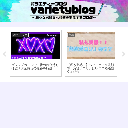
美容
海外ドラマ
美
顔
【ベビーオイル洗顔】ニキビが悪
【ゴシップガール】チャックバス
【
観
化・・お肌に合わない場合の対処
の本当の母親は誰？ダイアナペイ
ー
法！
ンとの関係について
な
ッ