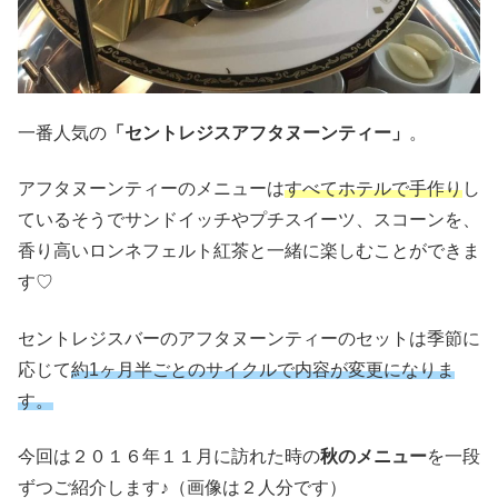
一番人気の
「セントレジスアフタヌーンティー」
。
アフタヌーンティーのメニューは
すべてホテルで手作り
し
ているそうでサンドイッチやプチスイーツ、スコーンを、
香り高いロンネフェルト紅茶と一緒に楽しむことができま
す♡
セントレジスバーのアフタヌーンティーのセットは季節に
応じて
約1ヶ月半ごとのサイクルで内容が変更になりま
す。
今回は２０１６年１１月に訪れた時の
秋のメニュー
を一段
ずつご紹介します♪（画像は２人分です）