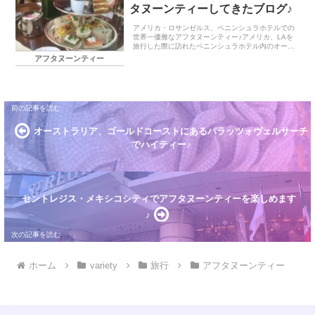
タヌーンティーしてきたブログ♪
アメリカ・ロサンゼルス、ペニンシュラホテルでの
世界一優雅なアフタヌーンティー♪アメリカ、LAを
旅行した際に訪れたペニンシュラホテル内のオープ
ンサロン、「The Living Room（ザ・リビングルー
アフタヌーンティー
ム）」で味わうことができるアフタヌーンテ...
オーストラリア、ゴールドコーストにあるパラッツォヴェルサーチ
でハイティー♪
セントレジス・メキシコシティでアフタヌーンティーを楽しめます
♪
ホーム
variety
旅行
アフタヌーンティー