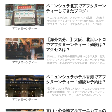
残念・・ベ...
ペニンシュラ北京でアフタヌーン
ティーしてきたブログ♪
ペニンシュラ北京、ファンティン（凰庭）で味わう
中国式のアフタヌーンティー♪中国の首都、北京で
アフタヌーンティーはできるのかベトナムに向かう
途中、トランジットで北京に立ち寄りました。アフ
アフタヌーンティー
タヌーンティーは英国発祥のものなのと、中国にア
フタヌーン...
【海外気分♩】大阪、北浜レトロ
でアフタヌーンティー！値段は？
アクセスは？
日本にいても海外の雰囲気が味わえる♡大阪、北浜
レトロでアフタヌーンティーアフタヌーンティーは
アフタヌーンティー
海外や少しお高めのホテルでしか楽しめないと思っ
ていませんか？？今回は日本にいながら、気軽に海
外にいるような雰囲気に浸ることができる大阪、北
浜にある紅...
ペニュンシュラホテル香港でアフ
タヌーンティー！値段や予約は？
宿泊者でないと予約できない！ペニュンシュラホテ
ル発祥の地香港、ザ・ロビーでのアフタヌーンティ
ー！5つ星ラグジュアリーホテルであるペニンシュ
ラホテルの発祥の地である香港のペニュンシュラホ
アフタヌーンティー
テルで宿泊していなくてもアフタヌーンティーを楽
しむことが...
青山・心斎橋アルマーニカフェの