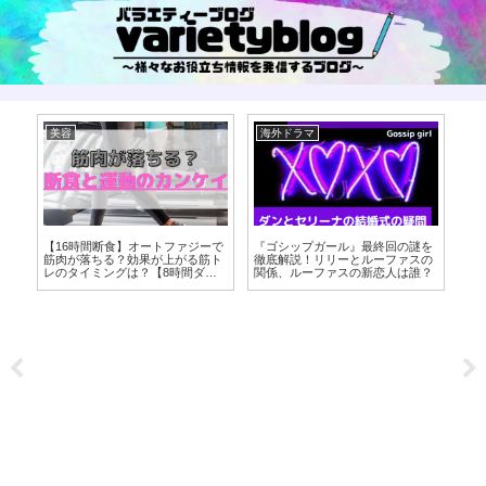
美容
海外ドラマ
var
は
【16時間断食】オートファジーで
『ゴシップガール』最終回の謎を
【
筋肉が落ちる？効果が上がる筋ト
徹底解説！リリーとルーファスの
ト
レのタイミングは？【8時間ダイ
関係、ルーファスの新恋人は誰？
の
エット】