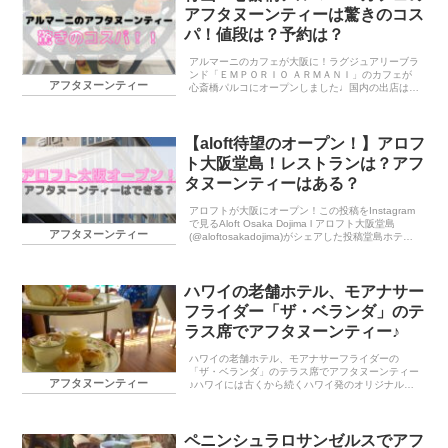
アフタヌーンティーは驚きのコス
パ！値段は？予約は？
アルマーニのカフェが大阪に！ラグジュアリーブラ
ンド「ＥＭＰＯＲＩＯ ＡＲＭＡＮＩ」のカフェが
アフタヌーンティー
心斎橋パルコにオープンしました♩国内の出店は青
山店に次いで２番目で西日本初となります。それが
大阪にできるなんて・・！ブティックに併設してい
るカフェで...
【aloft待望のオープン！】アロフ
ト大阪堂島！レストランは？アフ
タヌーンティーはある？
アロフトが大阪にオープン！この投稿をInstagram
で見るAloft Osaka Dojima l アロフト大阪堂島
アフタヌーンティー
(@aloftosakadojima)がシェアした投稿堂島ホテル
の跡地にアロフト大阪堂島が6月28日がやっとオー
プンします...
ハワイの老舗ホテル、モアナサー
フライダー「ザ・ベランダ」のテ
ラス席でアフタヌーンティー♪
ハワイの老舗ホテル、モアナサーフライダーの
「ザ・ベランダ」のテラス席でアフタヌーンティー
アフタヌーンティー
♪ハワイには古くから続くハワイ発のオリジナルブ
ランドのホテルであったり、おなじみの5つ星ホテ
ルチェーンがたくさんあります。今回はその中でも
アフタヌーンテ...
ペニンシュラロサンゼルスでアフ