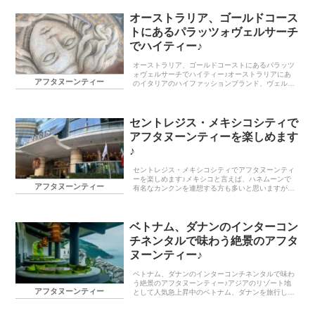
オーストラリア、ゴールドコース
トにあるパラッツォヴェルサーチ
でハイティー♪
オーストラリア、ゴールドコーストにあるパラッツ
ォヴェルサーチでハイティー♪オーストラリアにあ
アフタヌーンティー
のイタリアのハイファッションブランド、ヴェルサ
ーチがプロデュースしている高級ホテルがあるのを
ご存知ですか？ゴールドコーストにある「パラッツ
ォ・ヴェル...
セントレジス・メキシコシティで
アフタヌーンティーを楽しめます
♪
セントレジス・メキシコシティでアフタヌーンティ
ーを楽しめます♪メキシコと言えば、ハネムーンで
アフタヌーンティー
有名なカンクンを連想する方も多いと思いますが首
都、メキシコシティにも訪れるべき素敵な場所がた
くさんあります♪そしてメキシコシティにも有名ホ
テルチェー...
ベトナム、ダナンのインターコン
チネンタルで味わう絶景のアフタ
ヌーンティー♪
ベトナム、ダナンのインターコンチネンタルで味わ
う絶景のアフタヌーンティー♪アジアのリゾート地
アフタヌーンティー
として人気急上昇中のベトナム、ダナンを旅行した
時に訪れたインターコンチネンタルダナンのアフタ
ヌーンティーについて書いていきたいと思います♪