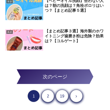
【ベビーオイル洗顔】合わない人
美容
は？朝の洗顔は？角栓ポロリはい
つ？【まとめ記事５選】
【まとめ記事３選】海外製のホワ
美容
イトニング歯磨き粉は危険？効果
は？【コルゲート】
次のページ
次へ
1
2
19