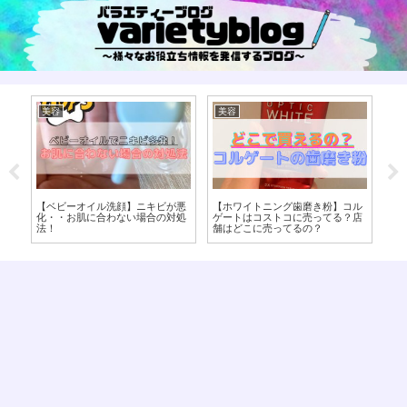
美容
美容
vari
悪
【ホワイトニング歯磨き粉】コル
【16時間断食】デメリットは？オ
【イ
処
ゲートはコストコに売ってる？店
ートファジーダイエットに向いて
トま
舗はどこに売ってるの？
ない人はあなた！【8時間ダイエ
の歯
ット】