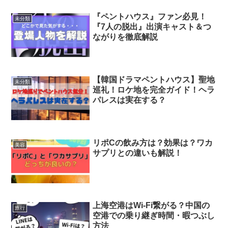
『ペントハウス』ファン必見！
未分類
『7人の脱出』出演キャスト＆つ
ながりを徹底解説
【韓国ドラマペントハウス】聖地
未分類
巡礼！ロケ地を完全ガイド！ヘラ
パレスは実在する？
リポCの飲み方は？効果は？ワカ
美容
サプリとの違いも解説！
上海空港はWi-Fi繋がる？中国の
旅行
空港での乗り継ぎ時間・暇つぶし
方法