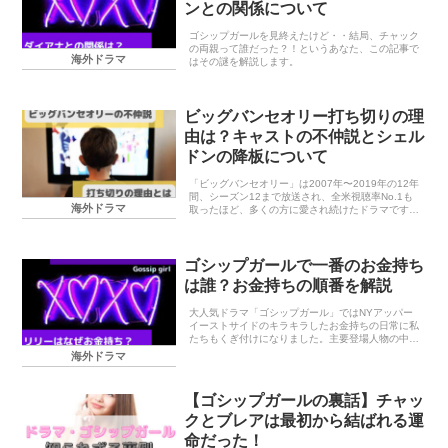
ンとの関係について
ゴシップガールを見終えたけど・・結局、チャック
の両親って誰だった？！というあなた、この記事で
海外ドラマ
はその謎を解説します。
ビッグバンセオリー打ち切りの理
由は？キャストの不仲説とシェル
ドンの降板について
「ビッグバンセオリー」は2007年〜2019年の12年
間、シーズン12まで放送され、全米視聴率No.1も
海外ドラマ
取ったほど、多くの方に愛され続けたドラマです。
2人の天才オタクの隣の部屋に美女が越してくると
ころから物語は展開されていきますが、とにかく...
ゴシップガールで一番のお金持ち
は誰？お金持ちの順番を解説
大人気ドラマ「ゴシップガール」ではNYアッパー
イーストサイドのキラキラしたお金持ちの日常に私
たちもくぎ付けになりました。主要登場人物の中で
一番お金持ちの家なのは誰なのでしょう？登場人物
海外ドラマ
ごとに解説します。
【ゴシップガールの裏話】チャッ
クとブレアは最初から結ばれる運
命だった！