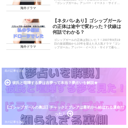
『ゴシップガール』アッパー・イースト・サイドで
暮らすリッチな高校生たちのスキャンダラスな日常
海外ドラマ
に私も釘付けになりました。この投稿をInstagra...
【ネタバレあり】ゴシップガール
の正体は途中で変わった？伏線は
何話でわかる？
ゴシップガールの正体は別にいた？！2007年9月19
日の放送開始から10年を迎えた大人気ドラマ『ゴシ
海外ドラマ
ップガール』アッパー・イースト・サイドで暮らす
リッチな高校生たちのスキャンダラスな日常に私も
釘付けになりました。この投稿をInstagram...
彼氏と喧嘩する夢は吉夢って本当？夢占いを解説★
【ゴシップガールの裏話】チャックとブレアは最初から結ばれる運命だ
った！