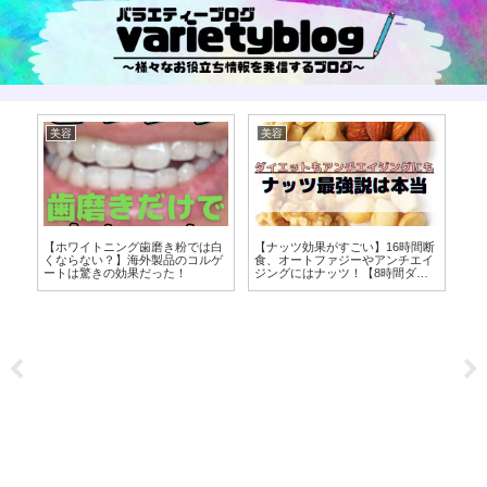
美容
美容
海
ち
【ホワイトニング歯磨き粉では白
【ナッツ効果がすごい】16時間断
ビ
くならない？】海外製品のコルゲ
食、オートファジーやアンチエイ
由
ートは驚きの効果だった！
ジングにはナッツ！【8時間ダイ
ド
エット】