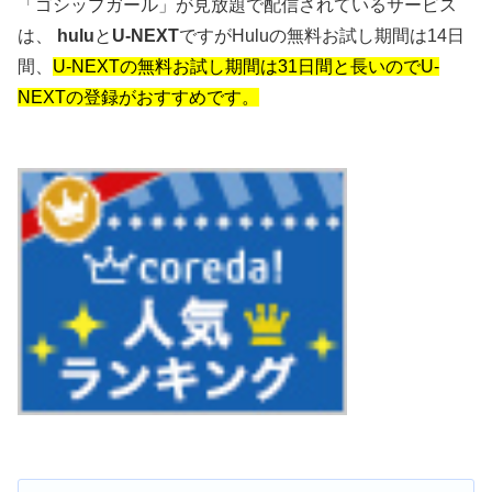
「ゴシップガール」が見放題で配信されているサービス
は、
hulu
と
U-NEXT
ですがHuluの無料お試し期間は14日
間、
U-NEXTの無料お試し期間は31日間と長いのでU-
NEXTの登録がおすすめです。