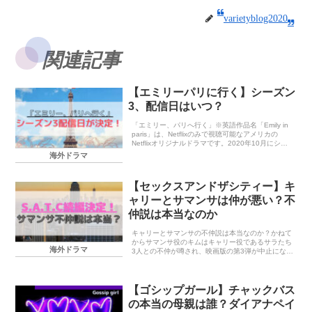
varietyblog2020
関連記事
【エミリーパリに行く】シーズン
3、配信日はいつ？
「エミリー、パリへ行く」※英語作品名「Emily in
paris」は、Netflixのみで視聴可能なアメリカの
Netflixオリジナルドラマです。2020年10月にシー
ズン1、2021年12月にシーズン2が公開。ストーリ
海外ドラマ
ーが面白いのはもち...
【セックスアンドザシティー】キ
ャリーとサマンサは仲が悪い？不
仲説は本当なのか
キャリーとサマンサの不仲説は本当なのか？かねて
からサマンサ役のキムはキャリー役であるサラたち
海外ドラマ
3人との不仲が噂され、映画版の第3弾が中止になっ
た理由もキムが出演依頼を断ったからだと報じられ
ていましたが不仲説は本当なのでしょうか？？セッ
クスアン...
【ゴシップガール】チャックバス
の本当の母親は誰？ダイアナペイ