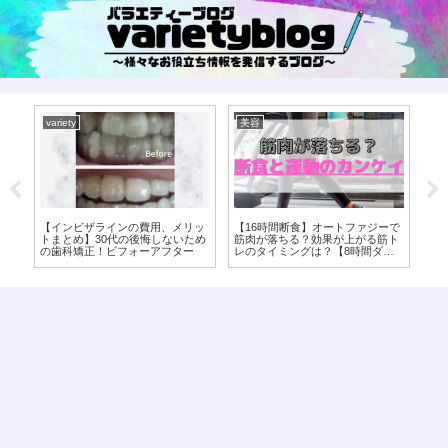
variety
美容
美
発
【インビザラインの費用、メリッ
【16時間断食】オートファジーで
【
過
トまとめ】30代の後悔しないため
筋肉が落ちる？効果が上がる筋ト
食
イ
の歯科矯正！ビフォーアフター
レのタイミングは？【8時間ダイ
ジ
エット】
エ