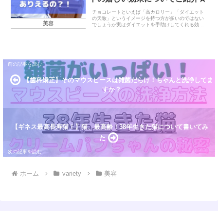
チョコレートといえば「高カロリー」「ダイエット
の天敵」というイメージを持つ方が多いのではない
美容
でしょうか実はダイエットを手助けしてくれる効果
や女性に嬉しい効果が期待できると言われてあるの
をご存知ですか？チョコレートダイエットとはチョ
コレートダ...
【歯科矯正】そのマウスピースは雑菌だらけ！ちゃんと洗浄してま
すか？
【ギネス最高長寿猫！】猫、最高齢！38年生きた猫について書いてみ
た
ホーム
variety
美容