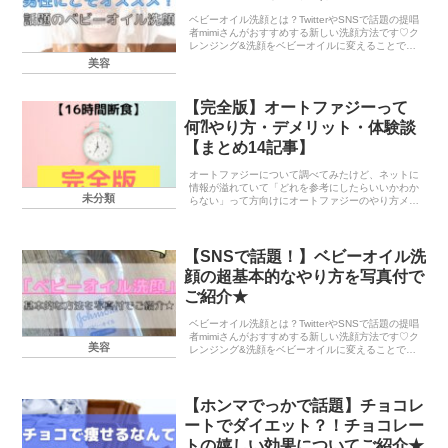
ベビーオイル洗顔とは？TwitterやSNSで話題の提唱
者mimiさんがおすすめする新しい洗顔方法です♡ク
レンジング&洗顔をベビーオイルに変えることで、
肌の負担を減らし(こすらない、落としすぎない)、
美容
肌を改善させる効果があると言われています...
【完全版】オートファジーって
何⁈やり方・デメリット・体験談
【まとめ14記事】
オートファジーについて調べてみたけど、ネットに
情報が溢れていて「どれを参考にしたらいいかわか
未分類
らない」って方向けにオートファジーのやり方メリ
ットデメリットなど自身の体験談をもとに「とりあ
えずこれを読めばわかる」って記事を14記事まとめ
てみまし...
【SNSで話題！】ベビーオイル洗
顔の超基本的なやり方を写真付で
ご紹介★
ベビーオイル洗顔とは？TwitterやSNSで話題の提唱
者mimiさんがおすすめする新しい洗顔方法です♡ク
美容
レンジング&洗顔をベビーオイルに変えることで、
肌の負担を減らし(こすらない、落としすぎない)、
肌を改善させる効果があると言われています...
【ホンマでっかで話題】チョコレ
ートでダイエット？！チョコレー
トの嬉しい効果についてご紹介★