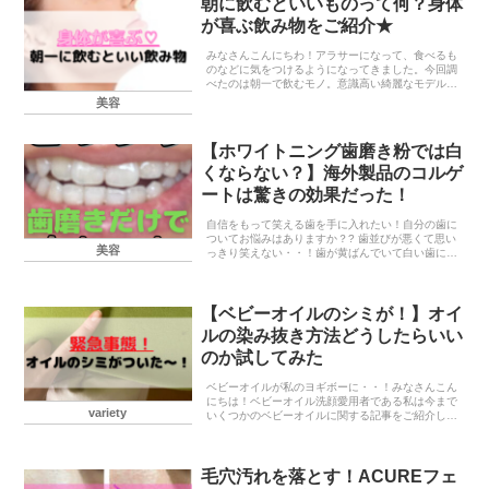
朝に飲むといいものって何？身体
が喜ぶ飲み物をご紹介★
みなさんこんにちわ！アラサーになって、食べるも
のなどに気をつけるようになってきました。今回調
べたのは朝一で飲むモノ。意識高い綺麗なモデルさ
んがオシャレスムージーを飲んだり、私の毎日のモ
美容
ーニングルーティンはコップ一杯の白湯★などなど
映えるSN...
【ホワイトニング歯磨き粉では白
くならない？】海外製品のコルゲ
ートは驚きの効果だった！
自信をもって笑える歯を手に入れたい！自分の歯に
ついてお悩みはありますか？? 歯並びが悪くて思い
美容
っきり笑えない・・！歯が黄ばんでいて白い歯に憧
れる・・！いろいろあると思います。私はどちらも
悩んでいました！笑閲覧注意ですね・・過去の私は
こーんな...
【ベビーオイルのシミが！】オイ
ルの染み抜き方法どうしたらいい
のか試してみた
ベビーオイルが私のヨギボーに・・！みなさんこん
にちは！ベビーオイル洗顔愛用者である私は今まで
variety
いくつかのベビーオイルに関する記事をご紹介して
きました。ーーーーーーーーーーーーーーーーーつ
い先日、お気に入りのヨギボーでくつろぎながら、
いつものよ...
毛穴汚れを落とす！ACUREフェ