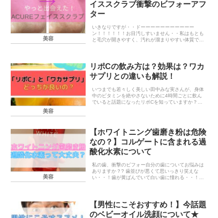
イススクラブ衝撃のビフォーアフ
ター
いきなりですが・・ドーーーーーーーーーーー
ン！！！！！！お目汚しすいません・・私はもとも
美容
と毛穴が開きやすく、汚れが溜まりやすい体質でこ
まっておりました。ベビーオイル洗顔で少しずつ少
しずつ、飛び出ている角栓を溶かしてきたのですが
どうしても根っ...
リポCの飲み方は？効果は？ワカ
サプリとの違いも解説！
いつまでも若々しく美しい田中みな実さんが、身体
中のビタミンを絶やさないために4時間ごとに飲ん
でいると話題になったリポCを知っていますか？リ
ポCとはリポソーム化された液状のビタミンCサプ
美容
リメントです。リポソームとは微細な脂質二重層で
できた小さ...
【ホワイトニング歯磨き粉は危険
なの？】コルゲートに含まれる過
酸化水素について
私の歯、衝撃のビフォー自分の歯についてお悩みは
ありますか？? 歯並びが悪くて思いっきり笑えな
美容
い・・！歯が黄ばんでいて白い歯に憧れる・・！い
ろいろあると思います。私はどちらも悩んでいまし
た！笑閲覧注意ですね・・過去の私はこーんなにガ
タガタで真...
【男性にこそおすすめ！】今話題
のベビーオイル洗顔について★