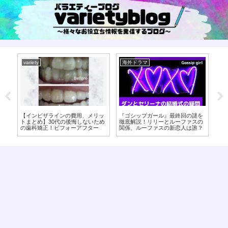
variety
海外ドラマ
海
白
【インビザラインの費用、メリッ
『ゴシップガール』最終回の謎を
【
ゲ
トまとめ】30代の後悔しないため
徹底解説！リリーとルーファスの
の
の歯科矯正！ビフォーアフター
関係、ルーファスの新恋人は誰？
ン