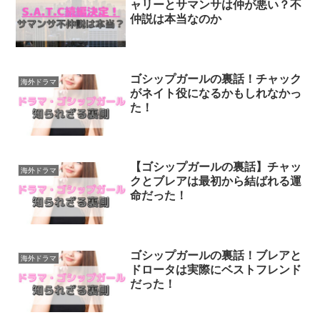
ャリーとサマンサは仲が悪い？不
仲説は本当なのか
ゴシップガールの裏話！チャック
海外ドラマ
がネイト役になるかもしれなかっ
た！
【ゴシップガールの裏話】チャッ
海外ドラマ
クとブレアは最初から結ばれる運
命だった！
ゴシップガールの裏話！ブレアと
海外ドラマ
ドロータは実際にベストフレンド
だった！