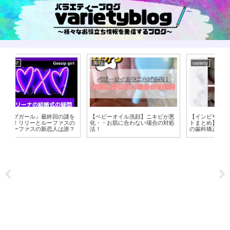
variety
美容
ニキビが悪
【インビザラインの費用、メリッ
【ナッツ効果がすごい】16時間断
場合の対処
トまとめ】30代の後悔しないため
食、オートファジーやアンチエイ
の歯科矯正！ビフォーアフター
ジングにはナッツ！【8時間ダイ
エット】